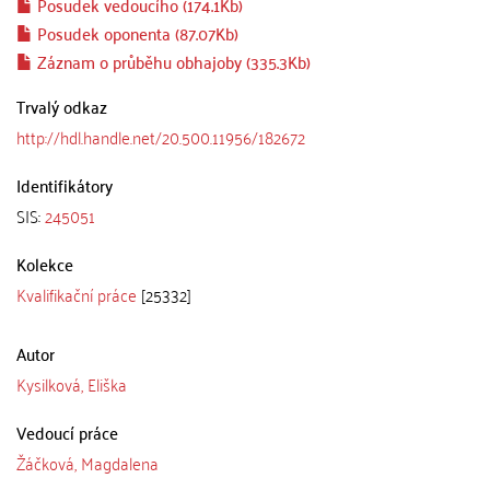
Posudek vedoucího (174.1Kb)
Posudek oponenta (87.07Kb)
Záznam o průběhu obhajoby (335.3Kb)
Trvalý odkaz
http://hdl.handle.net/20.500.11956/182672
Identifikátory
SIS:
245051
Kolekce
Kvalifikační práce
[25332]
Autor
Kysilková, Eliška
Vedoucí práce
Žáčková, Magdalena