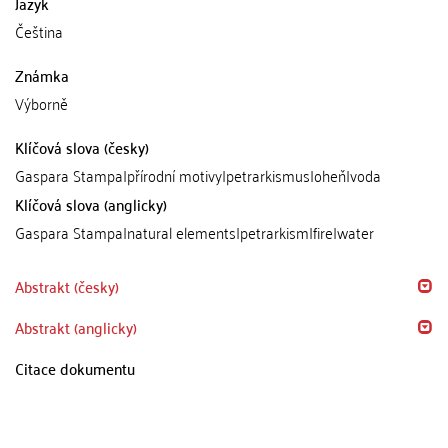
Jazyk
Čeština
Známka
Výborně
Klíčová slova (česky)
Gaspara Stampa|přírodní motivy|petrarkismus|oheň|voda
Klíčová slova (anglicky)
Gaspara Stampa|natural elements|petrarkism|fire|water
Abstrakt (česky)
Abstrakt (anglicky)
Citace dokumentu