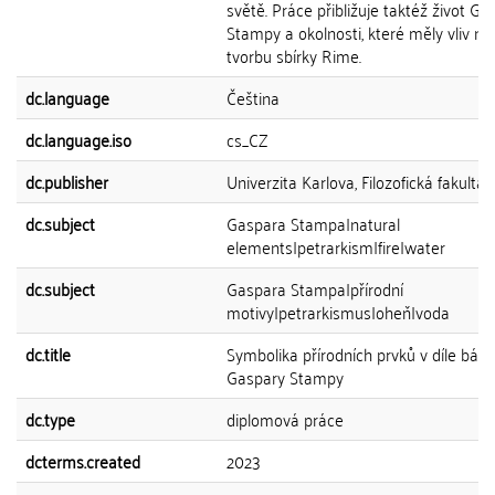
světě. Práce přibližuje taktéž život Ga
Stampy a okolnosti, které měly vliv na
tvorbu sbírky Rime.
dc.language
Čeština
dc.language.iso
cs_CZ
dc.publisher
Univerzita Karlova, Filozofická fakulta
dc.subject
Gaspara Stampa|natural
elements|petrarkism|fire|water
dc.subject
Gaspara Stampa|přírodní
motivy|petrarkismus|oheň|voda
dc.title
Symbolika přírodních prvků v díle básn
Gaspary Stampy
dc.type
diplomová práce
dcterms.created
2023