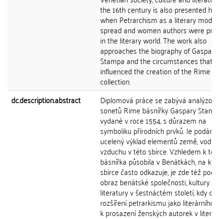
the 16th century is also presented her
when Petrarchism as a literary model
spread and women authors were pr
in the literary world. The work also
approaches the biography of Gaspara
Stampa and the circumstances that
influenced the creation of the Rime
collection.
dc.description.abstract
Diplomová práce se zabývá analýzou 
sonetů Rime básnířky Gaspary Stamp
vydané v roce 1554, s důrazem na
symboliku přírodních prvků. Je podán
ucelený výklad elementů země, vody,
vzduchu v této sbírce. Vzhledem k to
básnířka působila v Benátkách, na kte
sbírce často odkazuje, je zde též pod
obraz benátské společnosti, kultury a
literatury v šestnáctém století, kdy do
rozšíření petrarkismu jako literárního 
k prosazení ženských autorek v literá