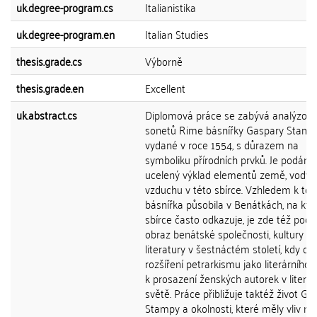
uk.degree-program.cs
Italianistika
uk.degree-program.en
Italian Studies
thesis.grade.cs
Výborně
thesis.grade.en
Excellent
uk.abstract.cs
Diplomová práce se zabývá analýzou 
sonetů Rime básnířky Gaspary Stamp
vydané v roce 1554, s důrazem na
symboliku přírodních prvků. Je podán
ucelený výklad elementů země, vody,
vzduchu v této sbírce. Vzhledem k to
básnířka působila v Benátkách, na kte
sbírce často odkazuje, je zde též pod
obraz benátské společnosti, kultury a
literatury v šestnáctém století, kdy do
rozšíření petrarkismu jako literárního 
k prosazení ženských autorek v literá
světě. Práce přibližuje taktéž život Ga
Stampy a okolnosti, které měly vliv na