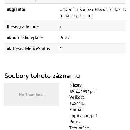
uk.grantor
Univerzita Karlova, Filozofická fakulta,
románských studií
thesis.grade.code
1
uk.publication-place
Praha
uk.thesis.defenceStatus
O
Soubory tohoto záznamu
Název:
120446997.pdf
Velikost:
1.482Mb
Formát:
application/pdf
Popis:
Text práce