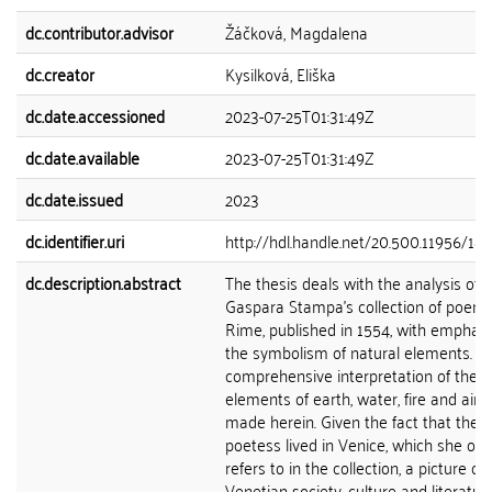
dc.contributor.advisor
Žáčková, Magdalena
dc.creator
Kysilková, Eliška
dc.date.accessioned
2023-07-25T01:31:49Z
dc.date.available
2023-07-25T01:31:49Z
dc.date.issued
2023
dc.identifier.uri
http://hdl.handle.net/20.500.11956/18
dc.description.abstract
The thesis deals with the analysis of
Gaspara Stampa's collection of poem
Rime, published in 1554, with emphasi
the symbolism of natural elements. A
comprehensive interpretation of the
elements of earth, water, fire and air i
made herein. Given the fact that the
poetess lived in Venice, which she oft
refers to in the collection, a picture of
Venetian society, culture and literature