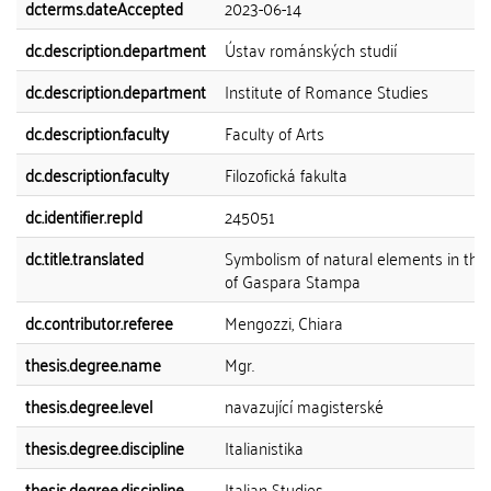
dcterms.dateAccepted
2023-06-14
dc.description.department
Ústav románských studií
dc.description.department
Institute of Romance Studies
dc.description.faculty
Faculty of Arts
dc.description.faculty
Filozofická fakulta
dc.identifier.repId
245051
dc.title.translated
Symbolism of natural elements in the
of Gaspara Stampa
dc.contributor.referee
Mengozzi, Chiara
thesis.degree.name
Mgr.
thesis.degree.level
navazující magisterské
thesis.degree.discipline
Italianistika
thesis.degree.discipline
Italian Studies