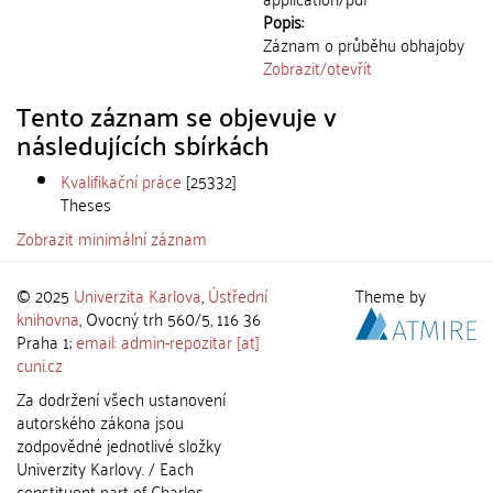
Popis:
Záznam o průběhu obhajoby
Zobrazit/
otevřít
Tento záznam se objevuje v
následujících sbírkách
Kvalifikační práce
[25332]
Theses
Zobrazit minimální záznam
© 2025
Univerzita Karlova
,
Ústřední
Theme by
knihovna
, Ovocný trh 560/5, 116 36
Praha 1;
email: admin-repozitar [at]
cuni.cz
Za dodržení všech ustanovení
autorského zákona jsou
zodpovědné jednotlivé složky
Univerzity Karlovy. / Each
constituent part of Charles