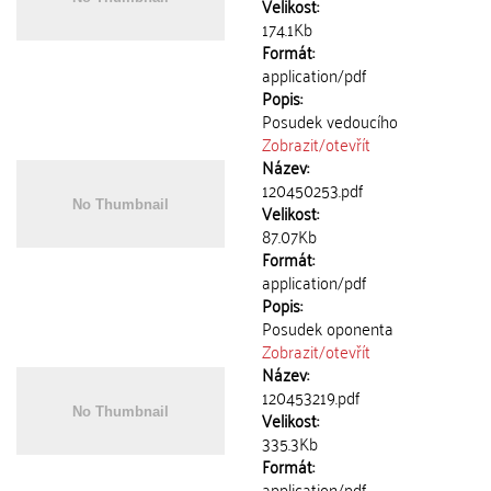
Velikost:
174.1Kb
Formát:
application/pdf
Popis:
Posudek vedoucího
Zobrazit/
otevřít
Název:
120450253.pdf
Velikost:
87.07Kb
Formát:
application/pdf
Popis:
Posudek oponenta
Zobrazit/
otevřít
Název:
120453219.pdf
Velikost:
335.3Kb
Formát:
application/pdf