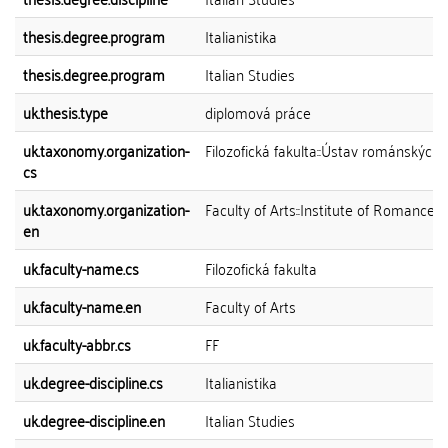
thesis.degree.program
Italianistika
thesis.degree.program
Italian Studies
uk.thesis.type
diplomová práce
uk.taxonomy.organization-
Filozofická fakulta::Ústav románských s
cs
uk.taxonomy.organization-
Faculty of Arts::Institute of Romance 
en
uk.faculty-name.cs
Filozofická fakulta
uk.faculty-name.en
Faculty of Arts
uk.faculty-abbr.cs
FF
uk.degree-discipline.cs
Italianistika
uk.degree-discipline.en
Italian Studies