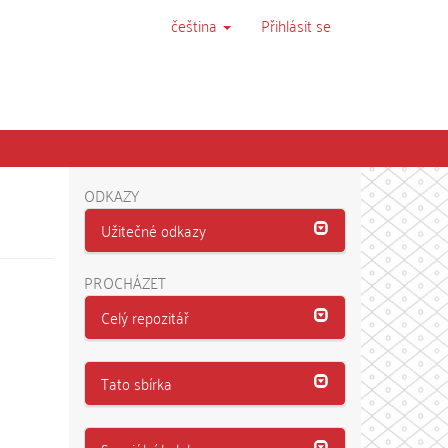
čeština
Přihlásit se
ODKAZY
Užitečné odkazy
PROCHÁZET
Celý repozitář
Tato sbírka