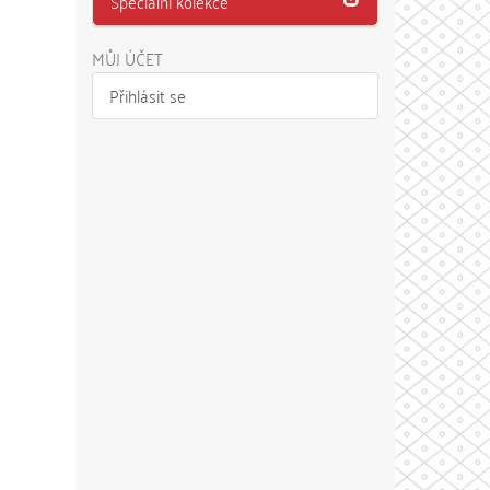
Speciální kolekce
MŮJ ÚČET
Přihlásit se