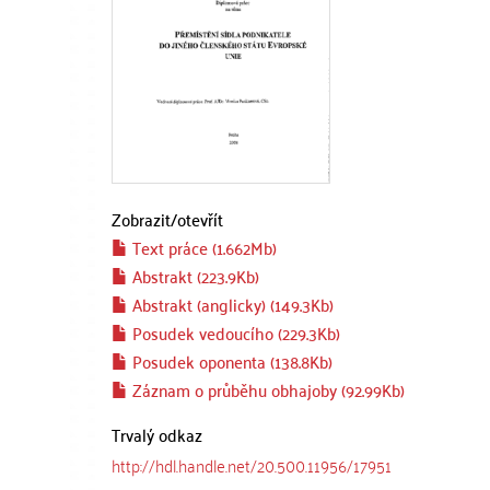
Zobrazit/
otevřít
Text práce (1.662Mb)
Abstrakt (223.9Kb)
Abstrakt (anglicky) (149.3Kb)
Posudek vedoucího (229.3Kb)
Posudek oponenta (138.8Kb)
Záznam o průběhu obhajoby (92.99Kb)
Trvalý odkaz
http://hdl.handle.net/20.500.11956/17951