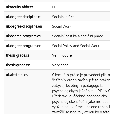
uk.faculty-abbr.cs
FF
uk.degree-discipline.cs
Sociální práce
uk.degree-discipline.en
Social Work
uk.degree-program.cs
Sociální politika a sociální práce
uk.degree-program.en
Social Policy and Social Work
thesis.grade.cs
Velmi dobře
thesis.grade.en
Very good
uk.abstract.cs
Cílem této práce je provedení pilotníh
šetření v organizacích, jež se prakticky
zabývají léčebným pedagogicko-
psychologickým ježděním (LPPJ) v ČR.
Představuje léčebné pedagogicko-
psychologické ježdění jako metodu
využitelnou v rámci ucelené rehabilita
zamýšlí se nad rolí, kterou by v této ob