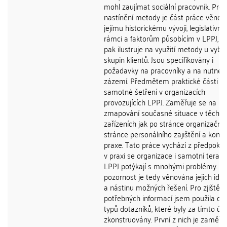
mohl zaujímat sociální pracovník. Pro b
nastínění metody je část práce věnov
jejímu historickému vývoji, legislativn
rámci a faktorům působícím v LPPJ, k
pak ilustruje na využití metody u vyb
skupin klientů. Jsou specifikovány i
požadavky na pracovníky a na nutné
zázemí. Předmětem praktické části je
samotné šetření v organizacích
provozujících LPPJ. Zaměřuje se na
zmapování současné situace v těchto
zařízeních jak po stránce organizační,
stránce personálního zajištění a konkr
praxe. Tato práce vychází z předpokla
v praxi se organizace i samotní terape
LPPJ potýkají s mnohými problémy. Zv
pozornost je tedy věnována jejich ident
a nástinu možných řešení. Pro zjištění
potřebných informací jsem použila dv
typů dotazníků, které byly za tímto ú
zkonstruovány. První z nich je zaměře