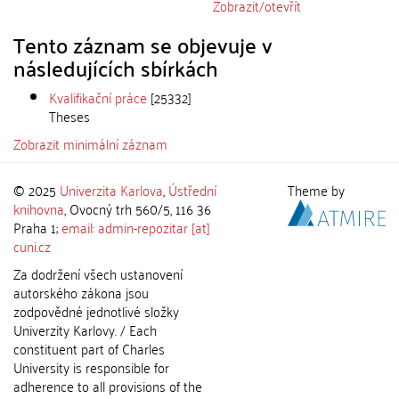
Zobrazit/
otevřít
Tento záznam se objevuje v
následujících sbírkách
Kvalifikační práce
[25332]
Theses
Zobrazit minimální záznam
© 2025
Univerzita Karlova
,
Ústřední
Theme by
knihovna
, Ovocný trh 560/5, 116 36
Praha 1;
email: admin-repozitar [at]
cuni.cz
Za dodržení všech ustanovení
autorského zákona jsou
zodpovědné jednotlivé složky
Univerzity Karlovy. / Each
constituent part of Charles
University is responsible for
adherence to all provisions of the