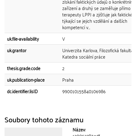
získání faktických údajů o konkrétním
zařízení a druhý se zaměřuje přímo n
terapeuty LPPJ a zjišťuje jak faktické 
týkající se jejich vzdělání a dalších
kompetencí v...
uk.file-availability
V
uk.grantor
Univerzita Karlova, Filozofická fakulta,
Katedra sociální práce
thesis.grade.code
2
uk.publication-place
Praha
dc.identifier.lisID
990010155840106986
Soubory tohoto záznamu
Název:
120052787.pdf