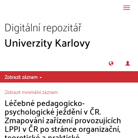
Přeskočit na obsah
Přepn
navig
Zobrazit záznam
Zobrazit minimální záznam
Léčebné pedagogicko-
psychologické ježdění v ČR.
Zmapování zařízení provozujících
LPPJ v ČR po stránce organizační,
teoretické a praktické