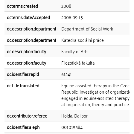
dcterms.created
2008
dcterms.dateAccepted
2008-09-15
dc.description.department
Department of Social Work
dc.description.department
Katedra sociální práce
dc.description.faculty
Faculty of Arts
dc.description.faculty
Filozofická fakulta
dc.identifier.repId
61241
dc.title.translated
Equine-assisted therapy in the Czech
Republic. Investigation of organization
engaged in equine-assisted therapy a
at organization, theory and practice
dc.contributor.referee
Holda, Dalibor
dc.identifier.aleph
001015584