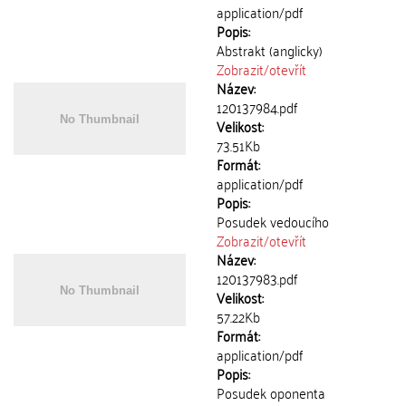
application/pdf
Popis:
Abstrakt (anglicky)
Zobrazit/
otevřít
Název:
120137984.pdf
Velikost:
73.51Kb
Formát:
application/pdf
Popis:
Posudek vedoucího
Zobrazit/
otevřít
Název:
120137983.pdf
Velikost:
57.22Kb
Formát:
application/pdf
Popis:
Posudek oponenta