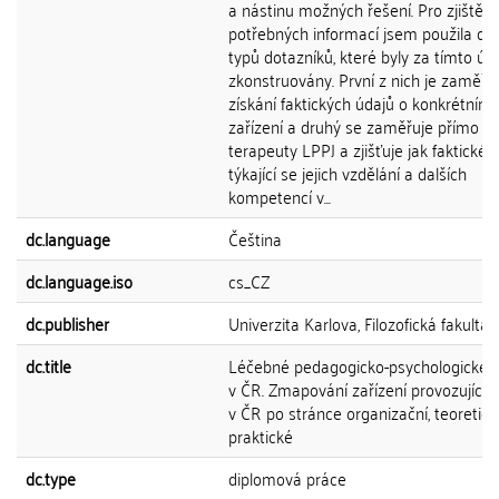
a nástinu možných řešení. Pro zjištění
potřebných informací jsem použila dv
typů dotazníků, které byly za tímto ú
zkonstruovány. První z nich je zaměře
získání faktických údajů o konkrétním
zařízení a druhý se zaměřuje přímo n
terapeuty LPPJ a zjišťuje jak faktické 
týkající se jejich vzdělání a dalších
kompetencí v...
dc.language
Čeština
dc.language.iso
cs_CZ
dc.publisher
Univerzita Karlova, Filozofická fakulta
dc.title
Léčebné pedagogicko-psychologické j
v ČR. Zmapování zařízení provozujícíc
v ČR po stránce organizační, teoretick
praktické
dc.type
diplomová práce