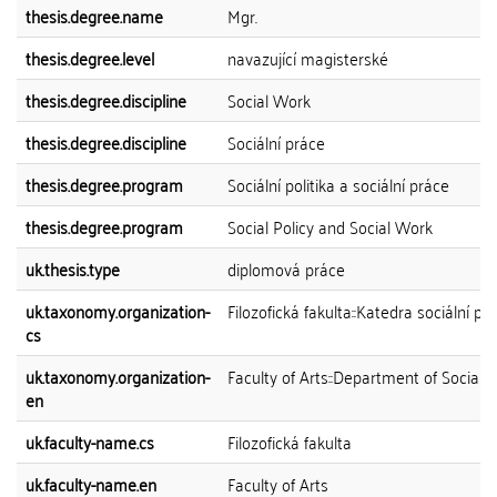
thesis.degree.name
Mgr.
thesis.degree.level
navazující magisterské
thesis.degree.discipline
Social Work
thesis.degree.discipline
Sociální práce
thesis.degree.program
Sociální politika a sociální práce
thesis.degree.program
Social Policy and Social Work
uk.thesis.type
diplomová práce
uk.taxonomy.organization-
Filozofická fakulta::Katedra sociální pr
cs
uk.taxonomy.organization-
Faculty of Arts::Department of Social 
en
uk.faculty-name.cs
Filozofická fakulta
uk.faculty-name.en
Faculty of Arts