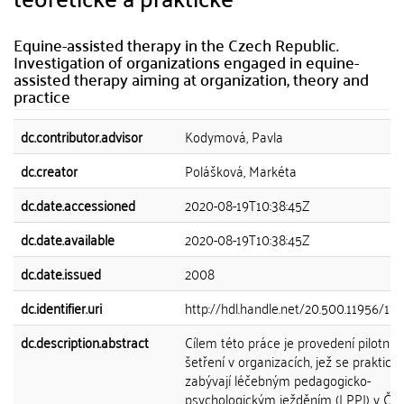
Equine-assisted therapy in the Czech Republic.
Investigation of organizations engaged in equine-
assisted therapy aiming at organization, theory and
practice
dc.contributor.advisor
Kodymová, Pavla
dc.creator
Polášková, Markéta
dc.date.accessioned
2020-08-19T10:38:45Z
dc.date.available
2020-08-19T10:38:45Z
dc.date.issued
2008
dc.identifier.uri
http://hdl.handle.net/20.500.11956/17
dc.description.abstract
Cílem této práce je provedení pilotníh
šetření v organizacích, jež se prakticky
zabývají léčebným pedagogicko-
psychologickým ježděním (LPPJ) v ČR.