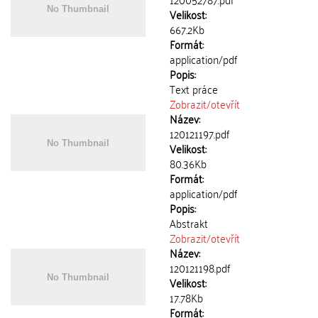
Velikost:
667.2Kb
Formát:
application/pdf
Popis:
Text práce
Zobrazit/
otevřít
Název:
120121197.pdf
Velikost:
80.36Kb
Formát:
application/pdf
Popis:
Abstrakt
Zobrazit/
otevřít
Název:
120121198.pdf
Velikost:
17.78Kb
Formát: