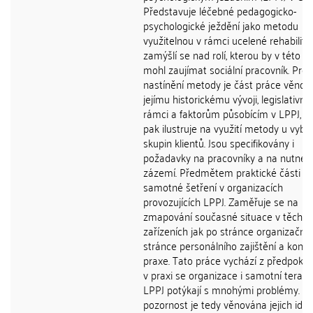
Představuje léčebné pedagogicko-
psychologické ježdění jako metodu
využitelnou v rámci ucelené rehabilita
zamýšlí se nad rolí, kterou by v této ob
mohl zaujímat sociální pracovník. Pro b
nastínění metody je část práce věnov
jejímu historickému vývoji, legislativn
rámci a faktorům působícím v LPPJ, k
pak ilustruje na využití metody u vyb
skupin klientů. Jsou specifikovány i
požadavky na pracovníky a na nutné
zázemí. Předmětem praktické části je
samotné šetření v organizacích
provozujících LPPJ. Zaměřuje se na
zmapování současné situace v těchto
zařízeních jak po stránce organizační,
stránce personálního zajištění a konkr
praxe. Tato práce vychází z předpokla
v praxi se organizace i samotní terape
LPPJ potýkají s mnohými problémy. Zv
pozornost je tedy věnována jejich ident