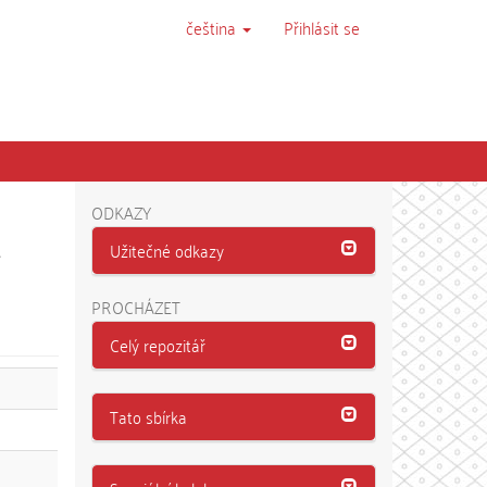
čeština
Přihlásit se
ODKAZY
-
Užitečné odkazy
PROCHÁZET
Celý repozitář
Tato sbírka