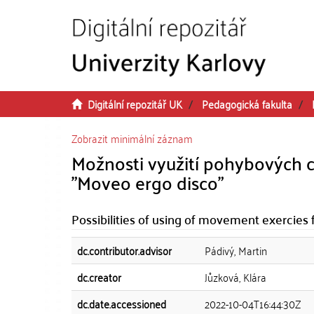
Přeskočit na obsah
Digitální repozitář UK
Pedagogická fakulta
Zobrazit minimální záznam
Možnosti využití pohybových ch
"Moveo ergo disco"
Possibilities of using of movement exercies f
dc.contributor.advisor
Pádivý, Martin
dc.creator
Jůzková, Klára
dc.date.accessioned
2022-10-04T16:44:30Z