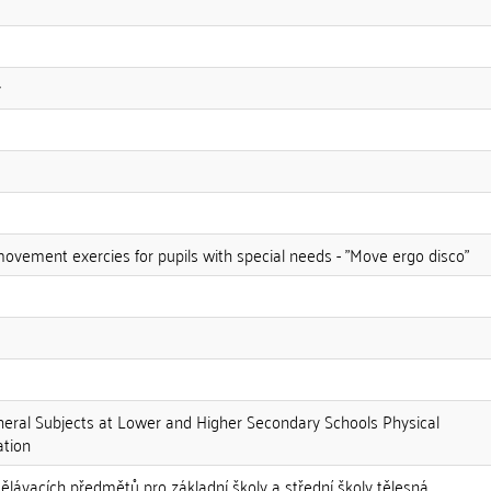
y
f movement exercies for pupils with special needs - "Move ergo disco"
neral Subjects at Lower and Higher Secondary Schools Physical
ation
ělávacích předmětů pro základní školy a střední školy tělesná