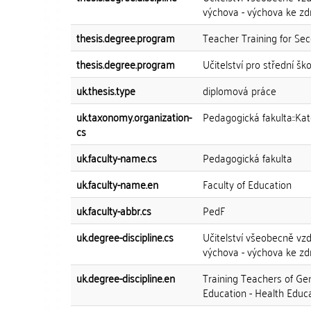
výchova - výchova ke zd
thesis.degree.program
Teacher Training for Se
thesis.degree.program
Učitelství pro střední ško
uk.thesis.type
diplomová práce
uk.taxonomy.organization-
Pedagogická fakulta::Ka
cs
uk.faculty-name.cs
Pedagogická fakulta
uk.faculty-name.en
Faculty of Education
uk.faculty-abbr.cs
PedF
uk.degree-discipline.cs
Učitelství všeobecně vzd
výchova - výchova ke zd
uk.degree-discipline.en
Training Teachers of Ge
Education - Health Educ