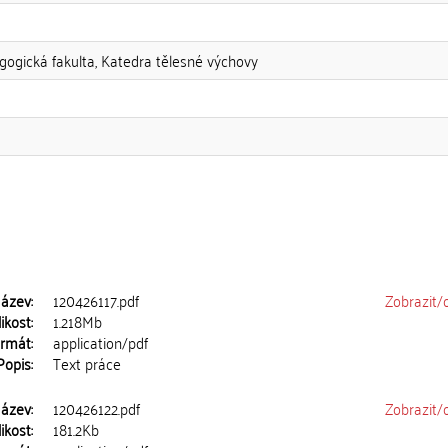
gogická fakulta, Katedra tělesné výchovy
ázev:
120426117.pdf
Zobrazit/
ikost:
1.218Mb
rmát:
application/pdf
Popis:
Text práce
ázev:
120426122.pdf
Zobrazit/
ikost:
181.2Kb