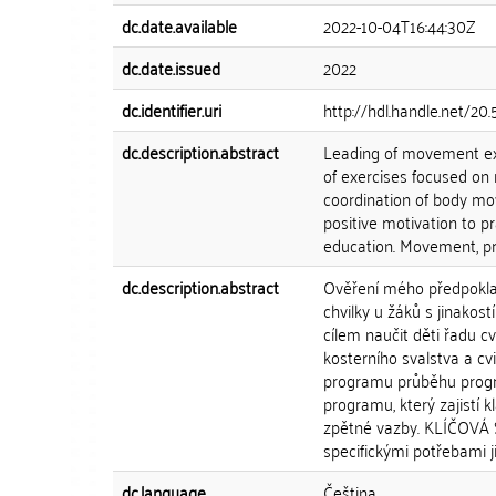
dc.date.available
2022-10-04T16:44:30Z
dc.date.issued
2022
dc.identifier.uri
http://hdl.handle.net/20
dc.description.abstract
Leading of movement exer
of exercises focused on 
coordination of body mov
positive motivation to 
education. Movement, pra
dc.description.abstract
Ověření mého předpokla
chvilky u žáků s jinakost
cílem naučit děti řadu 
kosterního svalstva a cv
programu průběhu progra
programu, který zajistí k
zpětné vazby. KLÍČOVÁ S
specifickými potřebami j
dc.language
Čeština