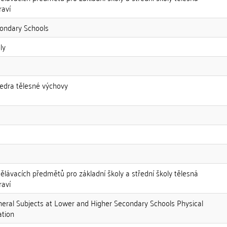
raví
condary Schools
ly
tedra tělesné výchovy
ělávacích předmětů pro základní školy a střední školy tělesná
raví
neral Subjects at Lower and Higher Secondary Schools Physical
ation