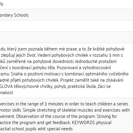
ly
condary Schools
du, který jsem poznala během mé praxe, a to že krátké pohybové
í zlepšují jejich život. Vedení pohybových chvilek v rozsahu 3 min s
cviků zaměřené na pohybové dovednosti. Jednoduché protažení
ičení s koordinací pohybu těla. Pozorovaní a vyhodnocování
mu. Snaha o pozitivní motivaci s kombinací optimálního cvičebního
ladné přijetí pohybových chvilek. Projekt zaměřit také na získávání
LOVA tělovýchovné chvilky, pohyb, praktická škola, žáci se
inakost
cises in the range of 3 minutes in order to teach children a series
motor skills. Simple stretching of skeletal muscles and exercises with
ement. Observation of the course of the program. Striving for
practice the program and get feedback. KEYWORDS physical
ctial school, pupils whit special needs