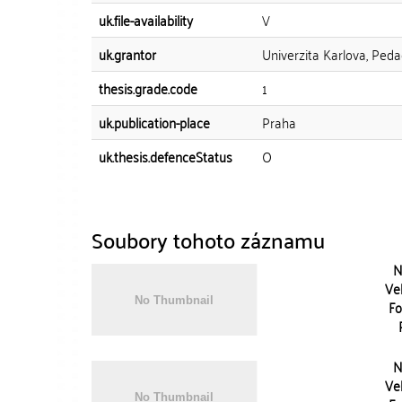
uk.file-availability
V
uk.grantor
Univerzita Karlova, Peda
thesis.grade.code
1
uk.publication-place
Praha
uk.thesis.defenceStatus
O
Soubory tohoto záznamu
N
Vel
Fo
N
Vel