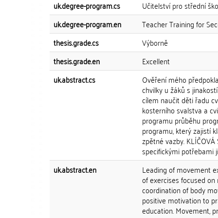
uk.degree-program.cs
Učitelství pro střední ško
uk.degree-program.en
Teacher Training for Se
thesis.grade.cs
Výborně
thesis.grade.en
Excellent
uk.abstract.cs
Ověření mého předpokla
chvilky u žáků s jinakost
cílem naučit děti řadu 
kosterního svalstva a cv
programu průběhu progra
programu, který zajistí k
zpětné vazby. KLÍČOVÁ S
specifickými potřebami j
uk.abstract.en
Leading of movement exer
of exercises focused on 
coordination of body mov
positive motivation to 
education. Movement, pra