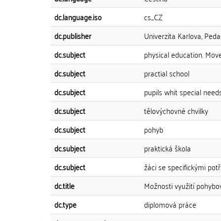
dc.language.iso
cs_CZ
dc.publisher
Univerzita Karlova, Peda
dc.subject
physical education. Mo
dc.subject
practial school
dc.subject
pupils whit special need
dc.subject
tělovýchovné chvilky
dc.subject
pohyb
dc.subject
praktická škola
dc.subject
žáci se specifickými pot
dc.title
Možnosti využití pohybov
dc.type
diplomová práce