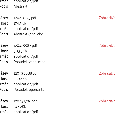
rmát:
application/pdf
Popis:
Abstrakt
ázev:
120426123.pdf
Zobrazit/
ikost:
174.5Kb
rmát:
application/pdf
Popis:
Abstrakt (anglicky)
ázev:
120429985.pdf
Zobrazit/
ikost:
503.5Kb
rmát:
application/pdf
Popis:
Posudek vedoucího
ázev:
120430888.pdf
Zobrazit/
ikost:
359.4Kb
rmát:
application/pdf
Popis:
Posudek oponenta
ázev:
120432786.pdf
Zobrazit/
ikost:
245.2Kb
rmát:
application/pdf