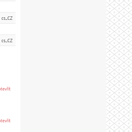
cs_CZ
cs_CZ
otevřít
otevřít