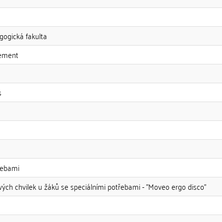
gogická fakulta
vement
s
řebami
ých chvilek u žáků se speciálními potřebami - "Moveo ergo disco"