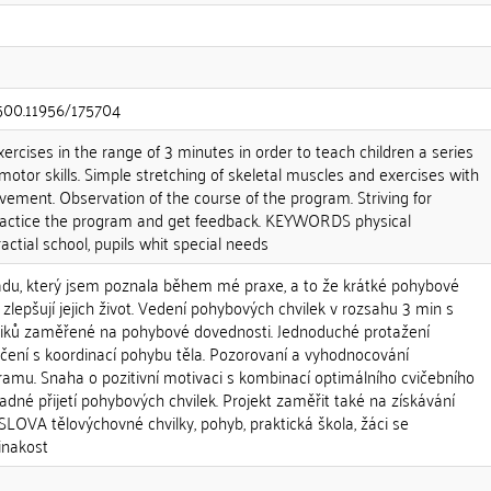
.500.11956/175704
cises in the range of 3 minutes in order to teach children a series
motor skills. Simple stretching of skeletal muscles and exercises with
ement. Observation of the course of the program. Striving for
practice the program and get feedback. KEYWORDS physical
ctial school, pupils whit special needs
du, který jsem poznala během mé praxe, a to že krátké pohybové
í zlepšují jejich život. Vedení pohybových chvilek v rozsahu 3 min s
cviků zaměřené na pohybové dovednosti. Jednoduché protažení
ičení s koordinací pohybu těla. Pozorovaní a vyhodnocování
mu. Snaha o pozitivní motivaci s kombinací optimálního cvičebního
ladné přijetí pohybových chvilek. Projekt zaměřit také na získávání
LOVA tělovýchovné chvilky, pohyb, praktická škola, žáci se
inakost