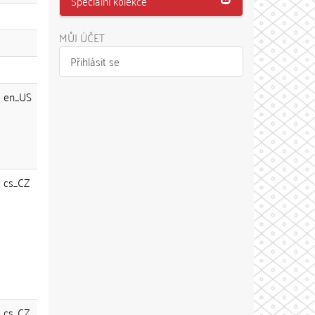
Speciální kolekce
MŮJ ÚČET
Přihlásit se
en_US
cs_CZ
cs_CZ