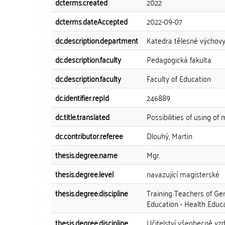
dcterms.created
2022
dcterms.dateAccepted
2022-09-07
dc.description.department
Katedra tělesné výchov
dc.description.faculty
Pedagogická fakulta
dc.description.faculty
Faculty of Education
dc.identifier.repId
246889
dc.title.translated
Possibilities of using o
dc.contributor.referee
Dlouhý, Martin
thesis.degree.name
Mgr.
thesis.degree.level
navazující magisterské
thesis.degree.discipline
Training Teachers of Ge
Education - Health Educ
thesis.degree.discipline
Učitelství všeobecně vzd