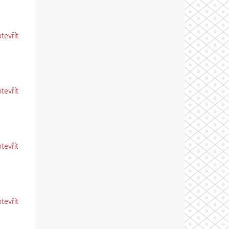
otevřít
otevřít
otevřít
otevřít