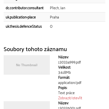
dc.contributor.consultant
Přech, Jan
uk.publication-place
Praha
uk.thesis.defenceStatus
O
Soubory tohoto záznamu
Název:
130334999.pdf
Velikost:
3.618Mb
Formát:
application/pdf
Popis:
Text práce
Zobrazit/
otevřít
Název:
130335001.pdf