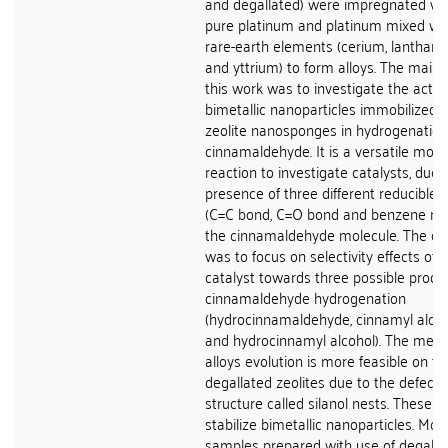
and degallated) were impregnated wi
pure platinum and platinum mixed wi
rare-earth elements (cerium, lanthan
and yttrium) to form alloys. The main 
this work was to investigate the activi
bimetallic nanoparticles immobilized 
zeolite nanosponges in hydrogenation
cinnamaldehyde. It is a versatile mode
reaction to investigate catalysts, due 
presence of three different reducible 
(C=C bond, C=O bond and benzene ring
the cinnamaldehyde molecule. The obj
was to focus on selectivity effects of 
catalyst towards three possible produ
cinnamaldehyde hydrogenation
(hydrocinnamaldehyde, cinnamyl alco
and hydrocinnamyl alcohol). The meta
alloys evolution is more feasible on th
degallated zeolites due to the defects
structure called silanol nests. These d
stabilize bimetallic nanoparticles. Mor
samples prepared with use of degalla