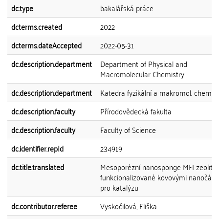
dc.type
bakalářská práce
dcterms.created
2022
dcterms.dateAccepted
2022-05-31
dc.description.department
Department of Physical and
Macromolecular Chemistry
dc.description.department
Katedra fyzikální a makromol. chemie
dc.description.faculty
Přírodovědecká fakulta
dc.description.faculty
Faculty of Science
dc.identifier.repId
234919
dc.title.translated
Mesoporézní nanosponge MFI zeolity
funkcionalizované kovovými nanočást
pro katalýzu
dc.contributor.referee
Vyskočilová, Eliška