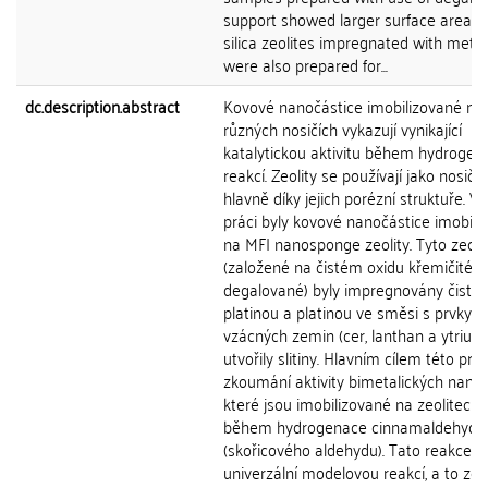
support showed larger surface areas. 
silica zeolites impregnated with metal
were also prepared for...
dc.description.abstract
Kovové nanočástice imobilizované na
různých nosičích vykazují vynikající
katalytickou aktivitu během hydrogen
reakcí. Zeolity se používají jako nosiče
hlavně díky jejich porézní struktuře. V 
práci byly kovové nanočástice imobili
na MFI nanosponge zeolity. Tyto zeoli
(založené na čistém oxidu křemičitém
degalované) byly impregnovány čisto
platinou a platinou ve směsi s prvky
vzácných zemin (cer, lanthan a ytrium)
utvořily slitiny. Hlavním cílem této prá
zkoumání aktivity bimetalických nanoč
které jsou imobilizované na zeolitech,
během hydrogenace cinnamaldehydu
(skořicového aldehydu). Tato reakce je
univerzální modelovou reakcí, a to ze