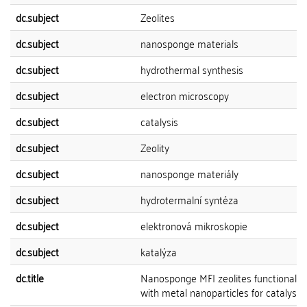
dc.subject
Zeolites
dc.subject
nanosponge materials
dc.subject
hydrothermal synthesis
dc.subject
electron microscopy
dc.subject
catalysis
dc.subject
Zeolity
dc.subject
nanosponge materiály
dc.subject
hydrotermalní syntéza
dc.subject
elektronová mikroskopie
dc.subject
katalýza
dc.title
Nanosponge MFI zeolites functionaliz
with metal nanoparticles for catalysis