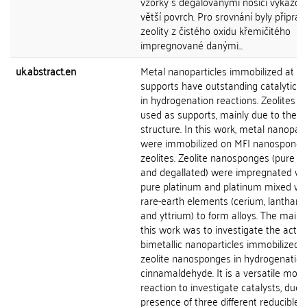
vzorky s degalovanými nosiči vykazov
větší povrch. Pro srovnání byly připra
zeolity z čistého oxidu křemičitého
impregnované danými...
uk.abstract.en
Metal nanoparticles immobilized at va
supports have outstanding catalytic ac
in hydrogenation reactions. Zeolites a
used as supports, mainly due to their
structure. In this work, metal nanopart
were immobilized on MFI nanosponge
zeolites. Zeolite nanosponges (pure sil
and degallated) were impregnated wi
pure platinum and platinum mixed wi
rare-earth elements (cerium, lanthan
and yttrium) to form alloys. The main 
this work was to investigate the activi
bimetallic nanoparticles immobilized 
zeolite nanosponges in hydrogenation
cinnamaldehyde. It is a versatile mode
reaction to investigate catalysts, due 
presence of three different reducible 