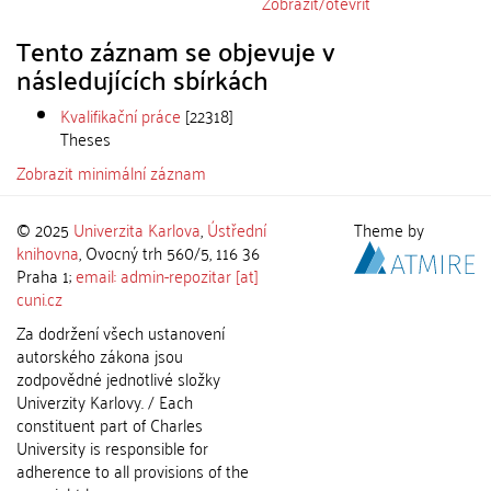
Zobrazit/
otevřít
Tento záznam se objevuje v
následujících sbírkách
Kvalifikační práce
[22318]
Theses
Zobrazit minimální záznam
© 2025
Univerzita Karlova
,
Ústřední
Theme by
knihovna
, Ovocný trh 560/5, 116 36
Praha 1;
email: admin-repozitar [at]
cuni.cz
Za dodržení všech ustanovení
autorského zákona jsou
zodpovědné jednotlivé složky
Univerzity Karlovy. / Each
constituent part of Charles
University is responsible for
adherence to all provisions of the