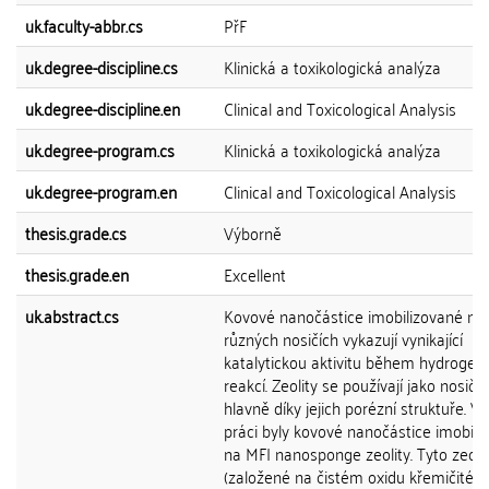
uk.faculty-abbr.cs
PřF
uk.degree-discipline.cs
Klinická a toxikologická analýza
uk.degree-discipline.en
Clinical and Toxicological Analysis
uk.degree-program.cs
Klinická a toxikologická analýza
uk.degree-program.en
Clinical and Toxicological Analysis
thesis.grade.cs
Výborně
thesis.grade.en
Excellent
uk.abstract.cs
Kovové nanočástice imobilizované na
různých nosičích vykazují vynikající
katalytickou aktivitu během hydrogen
reakcí. Zeolity se používají jako nosiče
hlavně díky jejich porézní struktuře. V 
práci byly kovové nanočástice imobili
na MFI nanosponge zeolity. Tyto zeoli
(založené na čistém oxidu křemičitém