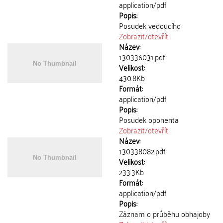
application/pdf
Popis:
Posudek vedoucího
Zobrazit/
otevřít
Název:
130336031.pdf
Velikost:
430.8Kb
Formát:
application/pdf
Popis:
Posudek oponenta
Zobrazit/
otevřít
Název:
130338082.pdf
Velikost:
233.3Kb
Formát:
application/pdf
Popis:
Záznam o průběhu obhajoby