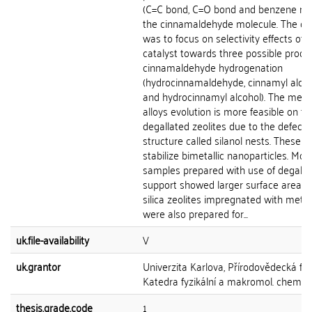
(C=C bond, C=O bond and benzene ring
the cinnamaldehyde molecule. The obj
was to focus on selectivity effects of 
catalyst towards three possible produ
cinnamaldehyde hydrogenation
(hydrocinnamaldehyde, cinnamyl alco
and hydrocinnamyl alcohol). The meta
alloys evolution is more feasible on th
degallated zeolites due to the defects
structure called silanol nests. These d
stabilize bimetallic nanoparticles. Mor
samples prepared with use of degalla
support showed larger surface areas. 
silica zeolites impregnated with metal
were also prepared for...
uk.file-availability
V
uk.grantor
Univerzita Karlova, Přírodovědecká fak
Katedra fyzikální a makromol. chemie
thesis.grade.code
1