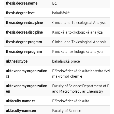
thesis.degree.name
Bc.
thesis.degree.level
bakalářské
thesis.degree.discipline
Clinical and Toxicological Analysis
thesis.degree.discipline
Klinická a toxikologická analýza
thesis.degree.program
Clinical and Toxicological Analysis
thesis.degree.program
Klinická a toxikologická analýza
uk.thesis.type
bakalářská práce
uk.taxonomy.organization-
Přírodovědecká fakulta::Katedra fyzikál
cs
makromol. chemie
uk.taxonomy.organization-
Faculty of Science::Department of Phys
en
and Macromolecular Chemistry
uk.faculty-name.cs
Přírodovědecká fakulta
uk.faculty-name.en
Faculty of Science