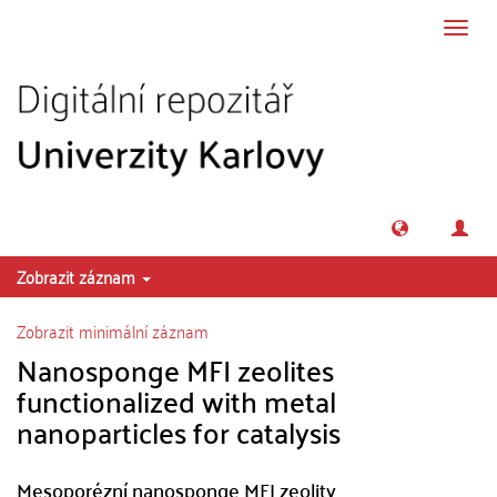
Přeskočit na obsah
Přepn
navig
Zobrazit záznam
Zobrazit minimální záznam
Nanosponge MFI zeolites
functionalized with metal
nanoparticles for catalysis
Mesoporézní nanosponge MFI zeolity