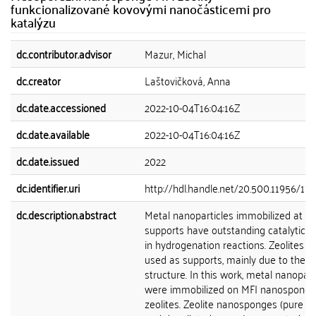
funkcionalizované kovovými nanočásticemi pro
katalýzu
dc.contributor.advisor
Mazur, Michal
dc.creator
Laštovičková, Anna
dc.date.accessioned
2022-10-04T16:04:16Z
dc.date.available
2022-10-04T16:04:16Z
dc.date.issued
2022
dc.identifier.uri
http://hdl.handle.net/20.500.11956/17
dc.description.abstract
Metal nanoparticles immobilized at va
supports have outstanding catalytic ac
in hydrogenation reactions. Zeolites a
used as supports, mainly due to their
structure. In this work, metal nanopart
were immobilized on MFI nanosponge
zeolites. Zeolite nanosponges (pure sil