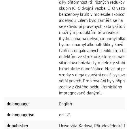
díky přítomnosti tří různých redukova
skupin (C=C dvojná vazba, C=O vazba 
benzenový kruh) v molekule skořicov
aldehydu. Cílem bylo zaměřit se na
selektivitu připravených katalyzátorů 
možným produktům této reakce
(hydrocinnamaldehyd, cinnamyl alkoho
hydrocinnamyl alkohol). Slitiny kovů se
tvoří na degalovaných zeolitech, a to d
defektům ve struktuře, které se nazýva
silanolová hnízda. Tyto defekty stabiliz
bimetalické nanočástice. Navíc připra
vzorky s degalovanými nosiči vykazov
větší povrch. Pro srovnání byly připra
zeolity z čistého oxidu křemičitého
impregnované danými...
dc.language
English
dc.language.iso
en_US
dc.publisher
Univerzita Karlova, Přírodovědecká fak