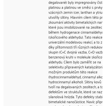
degalované) byly impregnovány čisto
platinou a platinou ve směsi s prvky
vzácných zemin (cer, lanthan a ytrium)
utvořily slitiny. Hlavním cílem této prá
zkoumání aktivity bimetalických nanoč
které jsou imobilizované na zeolitech,
během hydrogenace cinnamaldehydu
(skořicového aldehydu). Tato reakce je
univerzální modelovou reakcí, a to ze
díky přítomnosti tří různých redukova
skupin (C=C dvojná vazba, C=O vazba 
benzenový kruh) v molekule skořicov
aldehydu. Cílem bylo zaměřit se na
selektivitu připravených katalyzátorů 
možným produktům této reakce
(hydrocinnamaldehyd, cinnamyl alkoho
hydrocinnamyl alkohol). Slitiny kovů se
tvoří na degalovaných zeolitech, a to d
defektům ve struktuře, které se nazýva
silanolová hnízda. Tyto defekty stabiliz
bimetalické nanočástice. Navíc připra