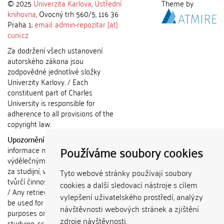
© 2025
Univerzita Karlova
,
Ústřední
Theme by
knihovna
, Ovocný trh 560/5, 116 36
Praha 1;
email: admin-repozitar [at]
cuni.cz
Za dodržení všech ustanovení
autorského zákona jsou
zodpovědné jednotlivé složky
Univerzity Karlovy. / Each
constituent part of Charles
University is responsible for
adherence to all provisions of the
copyright law.
Upozornění / Notice:
Získané
Používáme soubory cookies
informace nemohou být použity k
výdělečným účelům nebo vydávány
za studijní, vědeckou nebo jinou
Tyto webové stránky používají soubory
tvůrčí činnost jiné osoby než autora.
cookies a další sledovací nástroje s cílem
/ Any retrieved information shall not
vylepšení uživatelského prostředí, analýzy
be used for any commercial
návštěvnosti webových stránek a zjištění
purposes or claimed as results of
zdroje návštěvnosti.
studying, scientific or any other