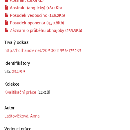
Abstrakt (anglicky) (181.1Kb)
Posudek vedoucího (148.2Kb)
Posudek oponenta (430.8Kb)
Záznam o průběhu obhajoby (233.3Kb)
Trvalý odkaz
http://hdl.handle.net/20.500.11956/175233
Identifikátory
SIS:
234919
Kolekce
Kvalifikační práce
[22318]
Autor
Laštovičková, Anna
Vedoucí práce