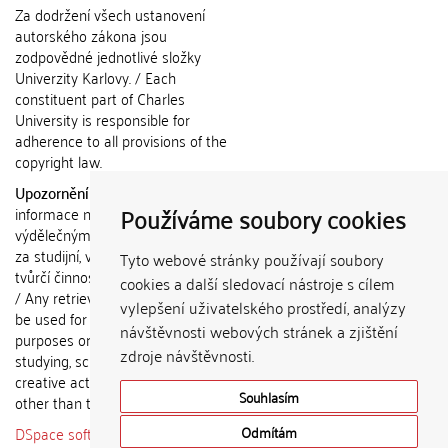
Za dodržení všech ustanovení
autorského zákona jsou
zodpovědné jednotlivé složky
Univerzity Karlovy. / Each
constituent part of Charles
University is responsible for
adherence to all provisions of the
copyright law.
Upozornění / Notice:
Získané
Používáme soubory cookies
informace nemohou být použity k
výdělečným účelům nebo vydávány
za studijní, vědeckou nebo jinou
Tyto webové stránky používají soubory
tvůrčí činnost jiné osoby než autora.
cookies a další sledovací nástroje s cílem
/ Any retrieved information shall not
vylepšení uživatelského prostředí, analýzy
be used for any commercial
návštěvnosti webových stránek a zjištění
purposes or claimed as results of
zdroje návštěvnosti.
studying, scientific or any other
creative activities of any person
Souhlasím
other than the author.
DSpace software
copyright © 2002-
Odmítám