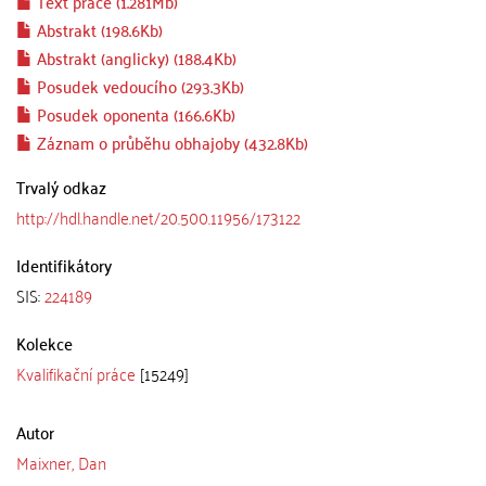
Text práce (1.281Mb)
Abstrakt (198.6Kb)
Abstrakt (anglicky) (188.4Kb)
Posudek vedoucího (293.3Kb)
Posudek oponenta (166.6Kb)
Záznam o průběhu obhajoby (432.8Kb)
Trvalý odkaz
http://hdl.handle.net/20.500.11956/173122
Identifikátory
SIS:
224189
Kolekce
Kvalifikační práce
[15249]
Autor
Maixner, Dan