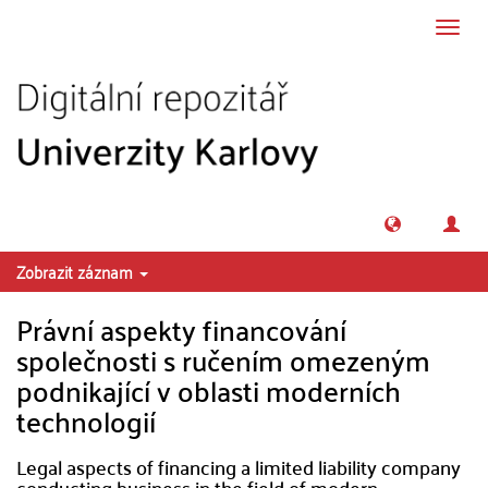
Přeskočit na obsah
Přepn
navig
Zobrazit záznam
Právní aspekty financování
společnosti s ručením omezeným
podnikající v oblasti moderních
technologií
Legal aspects of financing a limited liability company
conducting business in the field of modern