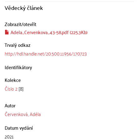
Vědecký článek
Zobrazit/
otevřít
Adela_Cervenkova_43-58.pdf (225.3Kb)
Trvalý odkaz
http://hdl.handle.net/20.500.11956/170723
Identifikátory
Kolekce
Číslo 2
[8]
Autor
Červenková, Adéla
Datum vydání
2021