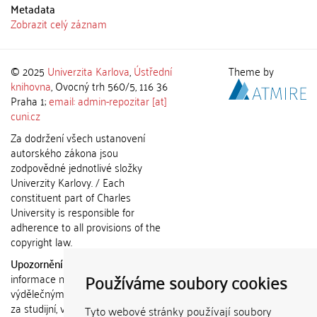
Metadata
Zobrazit celý záznam
© 2025
Univerzita Karlova
,
Ústřední
Theme by
knihovna
, Ovocný trh 560/5, 116 36
Praha 1;
email: admin-repozitar [at]
cuni.cz
Za dodržení všech ustanovení
autorského zákona jsou
zodpovědné jednotlivé složky
Univerzity Karlovy. / Each
constituent part of Charles
University is responsible for
adherence to all provisions of the
copyright law.
Upozornění / Notice:
Získané
Používáme soubory cookies
informace nemohou být použity k
výdělečným účelům nebo vydávány
za studijní, vědeckou nebo jinou
Tyto webové stránky používají soubory