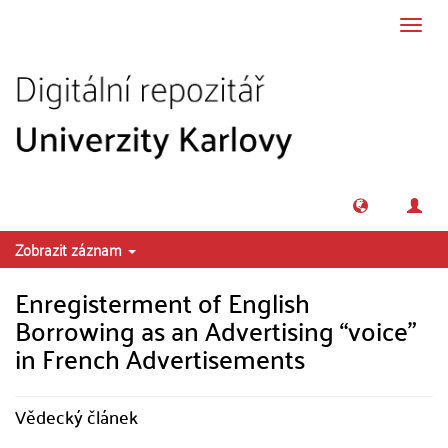
Přeskočit na obsah
Přepn
navig
Zobrazit záznam
Enregisterment of English
Borrowing as an Advertising “voice”
in French Advertisements
Vědecký článek