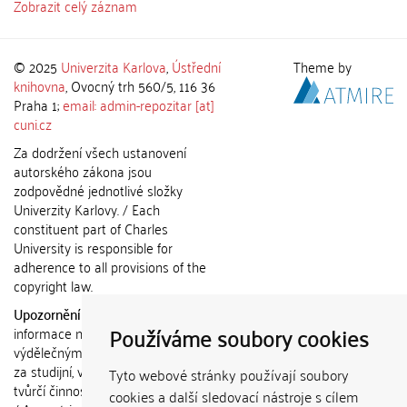
Zobrazit celý záznam
© 2025
Univerzita Karlova
,
Ústřední
Theme by
knihovna
, Ovocný trh 560/5, 116 36
Praha 1;
email: admin-repozitar [at]
cuni.cz
Za dodržení všech ustanovení
autorského zákona jsou
zodpovědné jednotlivé složky
Univerzity Karlovy. / Each
constituent part of Charles
University is responsible for
adherence to all provisions of the
copyright law.
Upozornění / Notice:
Získané
Používáme soubory cookies
informace nemohou být použity k
výdělečným účelům nebo vydávány
za studijní, vědeckou nebo jinou
Tyto webové stránky používají soubory
tvůrčí činnost jiné osoby než autora.
cookies a další sledovací nástroje s cílem