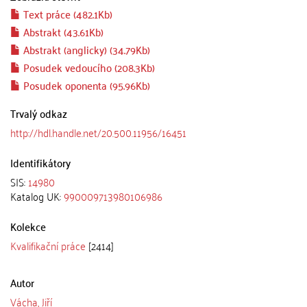
Text práce (482.1Kb)
Abstrakt (43.61Kb)
Abstrakt (anglicky) (34.79Kb)
Posudek vedoucího (208.3Kb)
Posudek oponenta (95.96Kb)
Trvalý odkaz
http://hdl.handle.net/20.500.11956/16451
Identifikátory
SIS:
14980
Katalog UK:
990009713980106986
Kolekce
Kvalifikační práce
[2414]
Autor
Vácha, Jiří