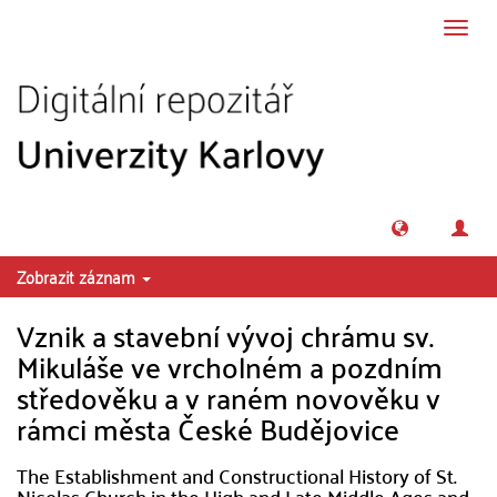
Přeskočit na obsah
Přepn
navig
Zobrazit záznam
Vznik a stavební vývoj chrámu sv.
Mikuláše ve vrcholném a pozdním
středověku a v raném novověku v
rámci města České Budějovice
The Establishment and Constructional History of St.
Nicolas Church in the High and Late Middle Ages and