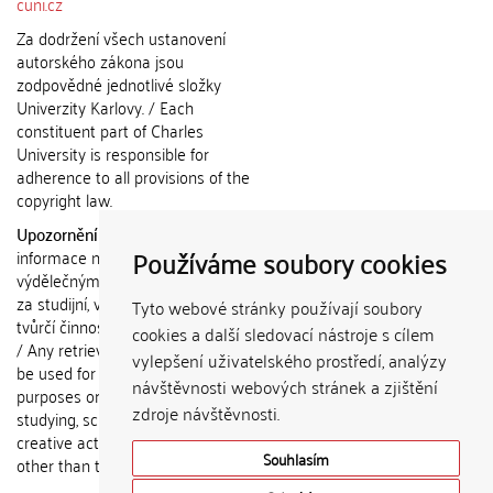
cuni.cz
Za dodržení všech ustanovení
autorského zákona jsou
zodpovědné jednotlivé složky
Univerzity Karlovy. / Each
constituent part of Charles
University is responsible for
adherence to all provisions of the
copyright law.
Upozornění / Notice:
Získané
Používáme soubory cookies
informace nemohou být použity k
výdělečným účelům nebo vydávány
za studijní, vědeckou nebo jinou
Tyto webové stránky používají soubory
tvůrčí činnost jiné osoby než autora.
cookies a další sledovací nástroje s cílem
/ Any retrieved information shall not
vylepšení uživatelského prostředí, analýzy
be used for any commercial
návštěvnosti webových stránek a zjištění
purposes or claimed as results of
zdroje návštěvnosti.
studying, scientific or any other
creative activities of any person
Souhlasím
other than the author.