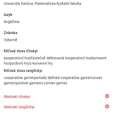
Univerzita Karlova, Matematicko-fyzikální fakulta
Jazyk
Angličtina
Známka
Výborně
Klíčová slova (česky)
kooperativní hra|částečně definovaná kooperativní hra|konvexní
hry|positivní hry|1-konvexní hry
Klíčová slova (anglicky)
cooperative game|partially defined cooperative game|convex
games|positive games|1-convex games
Abstrakt (česky)
Abstrakt (anglicky)