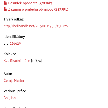
Posudek oponenta (278.2Kb)
Záznam o průběhu obhajoby (347.7Kb)
Trvalý odkaz
http://hdl.handle.net/20.500.11956/150226
Identifikátory
SIS:
226629
Kolekce
Kvalifikační práce
[12374]
Autor
Černý, Martin
Vedoucí práce
Bok, Jan