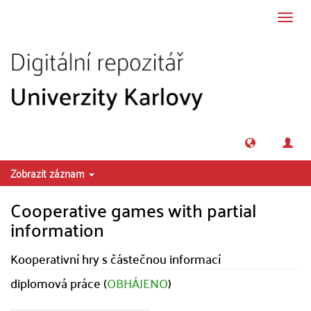
Přeskočit na obsah
Přepn
navig
Zobrazit záznam
Cooperative games with partial
information
Kooperativní hry s částečnou informací
diplomová práce (
OBHÁJENO
)