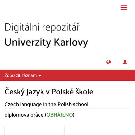
Přeskočit na obsah
Přepn
navig
Zobrazit záznam
Český jazyk v Polské škole
Czech language in the Polish school
diplomová práce (
OBHÁJENO
)