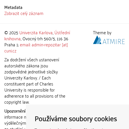
Metadata
Zobrazit celý záznam
© 2025
Univerzita Karlova
,
Ústřední
Theme by
knihovna
, Ovocný trh 560/5, 116 36
Praha 1;
email: admin-repozitar [at]
cuni.cz
Za dodržení všech ustanovení
autorského zákona jsou
zodpovědné jednotlivé složky
Univerzity Karlovy. / Each
constituent part of Charles
University is responsible for
adherence to all provisions of the
copyright law.
Upozornění / Notice:
Získané
Používáme soubory cookies
informace nemohou být použity k
výdělečným účelům nebo vydávány
za studijní, vědeckou nebo jinou