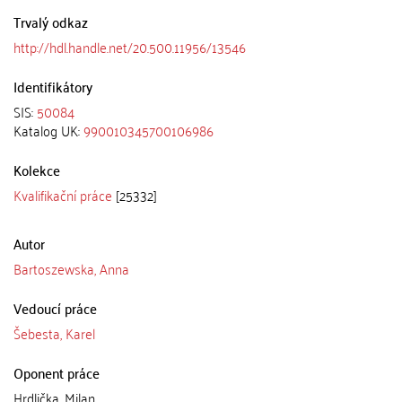
Trvalý odkaz
http://hdl.handle.net/20.500.11956/13546
Identifikátory
SIS:
50084
Katalog UK:
990010345700106986
Kolekce
Kvalifikační práce
[25332]
Autor
Bartoszewska, Anna
Vedoucí práce
Šebesta, Karel
Oponent práce
Hrdlička, Milan