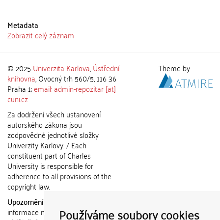
Metadata
Zobrazit celý záznam
© 2025
Univerzita Karlova
,
Ústřední
Theme by
knihovna
, Ovocný trh 560/5, 116 36
Praha 1;
email: admin-repozitar [at]
cuni.cz
Za dodržení všech ustanovení
autorského zákona jsou
zodpovědné jednotlivé složky
Univerzity Karlovy. / Each
constituent part of Charles
University is responsible for
adherence to all provisions of the
copyright law.
Upozornění / Notice:
Získané
Používáme soubory cookies
informace nemohou být použity k