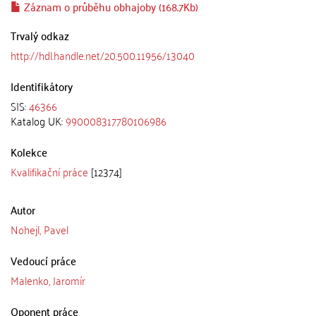
Záznam o průběhu obhajoby (168.7Kb)
Trvalý odkaz
http://hdl.handle.net/20.500.11956/13040
Identifikátory
SIS:
46366
Katalog UK:
990008317780106986
Kolekce
Kvalifikační práce
[12374]
Autor
Nohejl, Pavel
Vedoucí práce
Malenko, Jaromír
Oponent práce