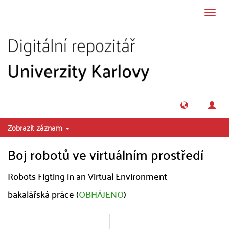
Přeskočit na obsah
Přepn
navig
Zobrazit záznam
Boj robotů ve virtuálním prostředí
Robots Figting in an Virtual Environment
bakalářská práce (
OBHÁJENO
)