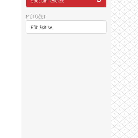
Speciální kolekce
MŮJ ÚČET
Přihlásit se