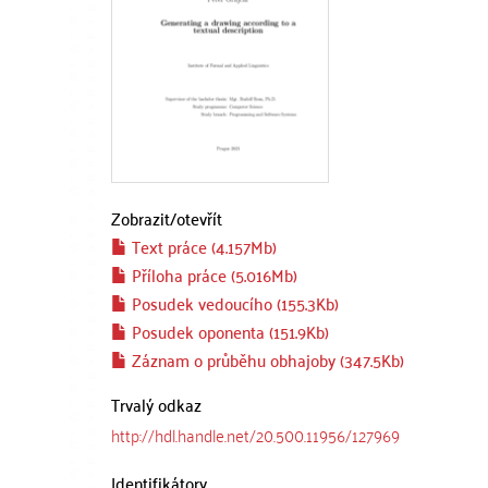
Zobrazit/
otevřít
Text práce (4.157Mb)
Příloha práce (5.016Mb)
Posudek vedoucího (155.3Kb)
Posudek oponenta (151.9Kb)
Záznam o průběhu obhajoby (347.5Kb)
Trvalý odkaz
http://hdl.handle.net/20.500.11956/127969
Identifikátory