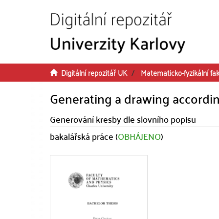
Přeskočit na obsah
Digitální repozitář UK
Matematicko-fyzikální fak
Generating a drawing according
Generování kresby dle slovního popisu
bakalářská práce (
OBHÁJENO
)