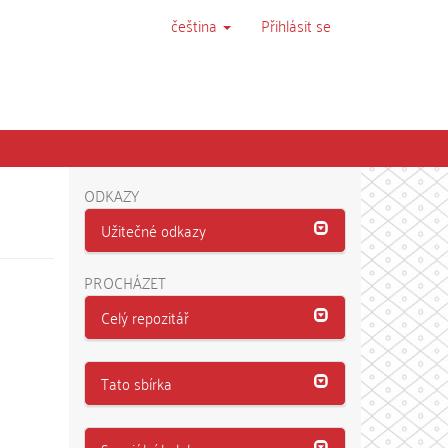
čeština
Přihlásit se
ODKAZY
Užitečné odkazy
PROCHÁZET
Celý repozitář
Tato sbírka