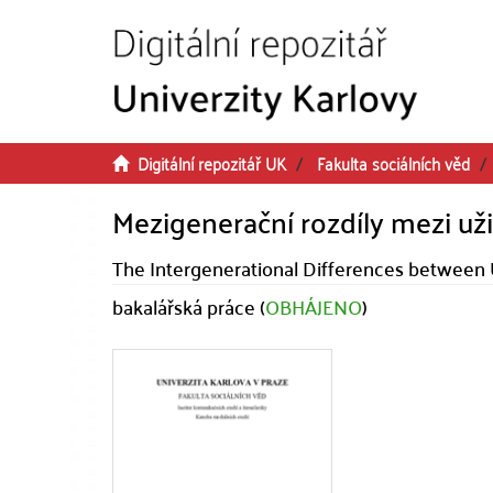
Přeskočit na obsah
Digitální repozitář UK
Fakulta sociálních věd
Mezigenerační rozdíly mezi uživa
The Intergenerational Differences between U
bakalářská práce (
OBHÁJENO
)