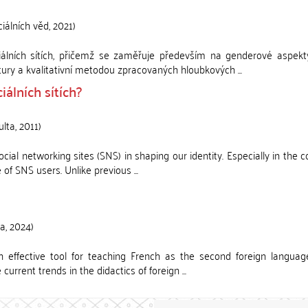
ciálních věd
,
2021
)
álních sítích, přičemž se zaměřuje především na genderové aspekt
ury a kvalitativní metodou zpracovaných hloubkových ...
álních sítích?
ulta
,
2011
)
ial networking sites (SNS) in shaping our identity. Especially in the c
of SNS users. Unlike previous ...
ta
,
2024
)
 effective tool for teaching French as the second foreign languag
 current trends in the didactics of foreign ...