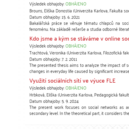
Výsledek obhajoby:
OBHÁJENO
Brouns, Eliška Donostia
(
Univerzita Karlova, Fakulta so
Datum obhajoby:
15. 6. 2021
Bakalářská práce se věnuje tématu chlapců na soci
fenoménu. Na základě rešerše a studia odborné literat
Kdo jsme a kým se stáváme v online soci
Výsledek obhajoby:
OBHÁJENO
Trachtová, Veronika
(
Univerzita Karlova, Filozofická fak
Datum obhajoby:
7. 2. 2011
The presented thesis aims to analyze the impact of soc
changes in everyday life caused by significant increase 
Využití sociálních sítí ve výuce FLE
Výsledek obhajoby:
OBHÁJENO
Hrbková, Eliška
(
Univerzita Karlova, Pedagogická fakul
Datum obhajoby:
5. 9. 2024
The present work focuses on social networks as an
secondary level. In the theoretical part, it considers the