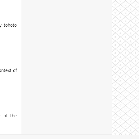
y tohoto
ontext of
e at the