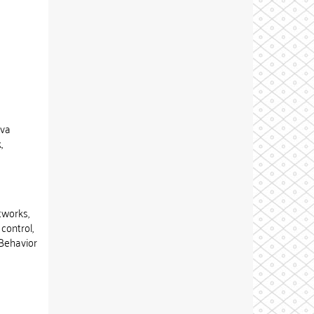
iva
,
a
tworks,
control,
 Behavior