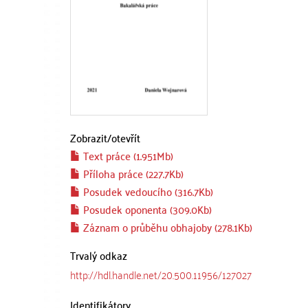
Zobrazit/
otevřít
Text práce (1.951Mb)
Příloha práce (227.7Kb)
Posudek vedoucího (316.7Kb)
Posudek oponenta (309.0Kb)
Záznam o průběhu obhajoby (278.1Kb)
Trvalý odkaz
http://hdl.handle.net/20.500.11956/127027
Identifikátory