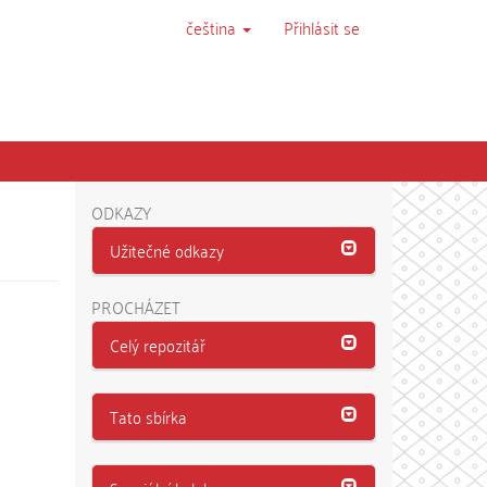
čeština
Přihlásit se
ODKAZY
Užitečné odkazy
PROCHÁZET
Celý repozitář
Tato sbírka