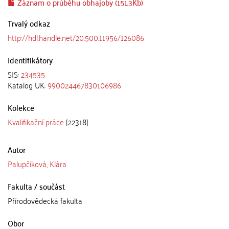
Záznam o průběhu obhajoby (151.3Kb)
Trvalý odkaz
http://hdl.handle.net/20.500.11956/126086
Identifikátory
SIS:
234535
Katalog UK:
990024467830106986
Kolekce
Kvalifikační práce
[22318]
Autor
Palupčíková, Klára
Fakulta / součást
Přírodovědecká fakulta
Obor