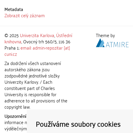
Metadata
Zobrazit celý záznam
© 2025
Univerzita Karlova
,
Ústřední
Theme by
knihovna
, Ovocný trh 560/5, 116 36
Praha 1;
email: admin-repozitar [at]
cuni.cz
Za dodržení všech ustanovení
autorského zákona jsou
zodpovědné jednotlivé složky
Univerzity Karlovy. / Each
constituent part of Charles
University is responsible for
adherence to all provisions of the
copyright law.
Upozornění / Notice:
Získané
Používáme soubory cookies
informace nemohou být použity k
výdělečným účelům nebo vydávány