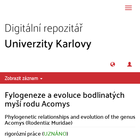
Přeskočit na obsah
Přepn
navig
Zobrazit záznam
Fylogeneze a evoluce bodlinatých
myší rodu Acomys
Phylogenetic relationships and evolution of the genus
Acomys (Rodentia: Muridae)
rigorózní práce (
UZNÁNO
)