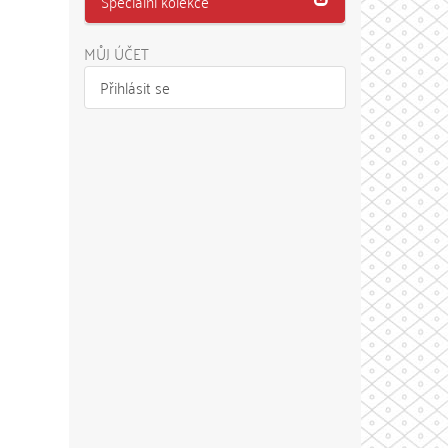
Speciální kolekce
MŮJ ÚČET
Přihlásit se