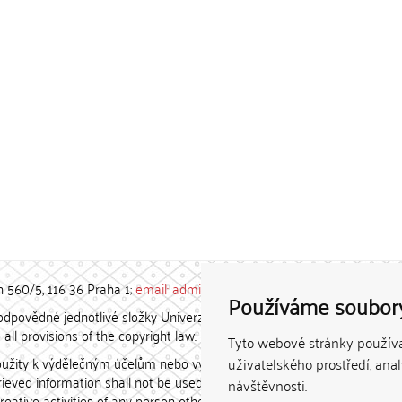
h 560/5, 116 36 Praha 1;
email: admin-repozitar [at] cuni.cz
Používáme soubor
povědné jednotlivé složky Univerzity Karlovy. / Each constituent
all provisions of the copyright law.
Tyto webové stránky používaj
užity k výdělečným účelům nebo vydávány za studijní, vědeckou
uživatelského prostředí, ana
etrieved information shall not be used for any commercial purposes
návštěvnosti.
creative activities of any person other than the author.