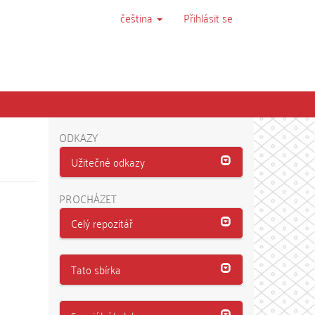
čeština
Přihlásit se
ODKAZY
Užitečné odkazy
PROCHÁZET
Celý repozitář
Tato sbírka