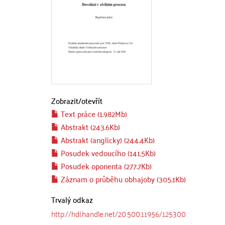
Zobrazit/
otevřít
Text práce (1.982Mb)
Abstrakt (243.6Kb)
Abstrakt (anglicky) (244.4Kb)
Posudek vedoucího (141.5Kb)
Posudek oponenta (277.7Kb)
Záznam o průběhu obhajoby (305.1Kb)
Trvalý odkaz
http://hdl.handle.net/20.500.11956/125300