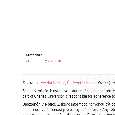
Metadata
Zobrazit celý záznam
© 2025
Univerzita Karlova
,
Ústřední knihovna
, Ovocný tr
Za dodržení všech ustanovení autorského zákona jsou zod
part of Charles University is responsible for adherence to 
Upozornění / Notice:
Získané informace nemohou být po
nebo jinou tvůrčí činnost jiné osoby než autora. / Any r
or claimed as results of studying, scientific or any other 