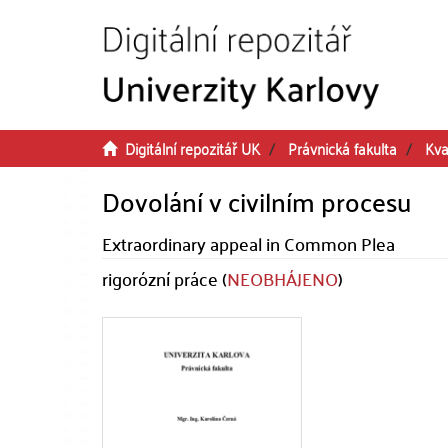
Přeskočit na obsah
Digitální repozitář UK
Právnická fakulta
Kva
Dovolání v civilním procesu
Extraordinary appeal in Common Plea
rigorózní práce (
NEOBHÁJENO
)