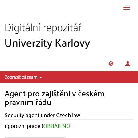
Přeskočit na obsah
Přepn
navig
Zobrazit záznam
Agent pro zajištění v českém
právním řádu
Security agent under Czech law
rigorózní práce (
OBHÁJENO
)