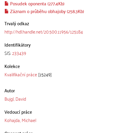
Posudek oponenta (277.4Kb)
Záznam o průběhu obhajoby (258.3Kb)
Trvalý odkaz
http://hdl.handle.net/20.500.11956/125184
Identifikátory
SIS:
233439
Kolekce
Kvalifikační práce
[15249]
Autor
Bujgl, David
Vedoucí práce
Kohajda, Michael