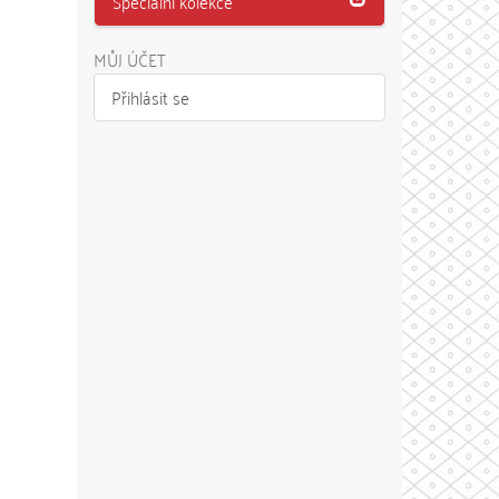
Speciální kolekce
MŮJ ÚČET
Přihlásit se