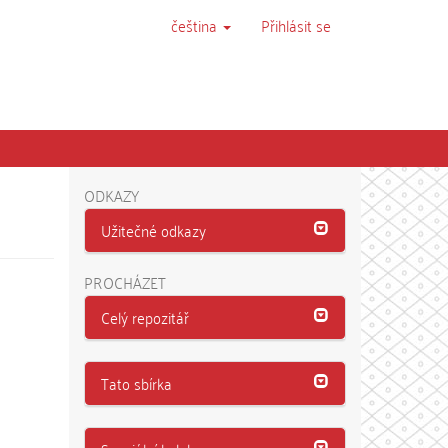
čeština
Přihlásit se
ODKAZY
Užitečné odkazy
PROCHÁZET
Celý repozitář
Tato sbírka