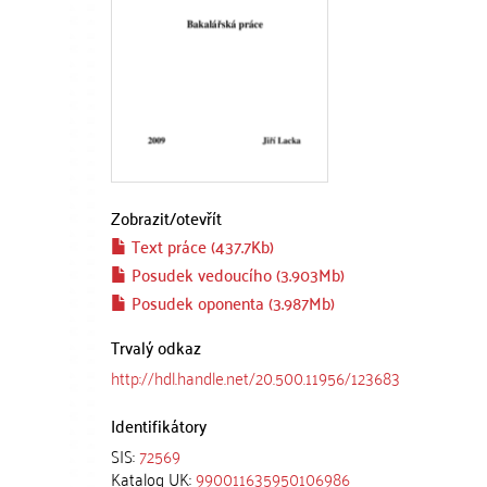
Zobrazit/
otevřít
Text práce (437.7Kb)
Posudek vedoucího (3.903Mb)
Posudek oponenta (3.987Mb)
Trvalý odkaz
http://hdl.handle.net/20.500.11956/123683
Identifikátory
SIS:
72569
Katalog UK:
990011635950106986