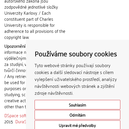
autorského zákona jsou
zodpovědné jednotlivé složky
Univerzity Karlovy. / Each
constituent part of Charles
University is responsible for
adherence to all provisions of the
copyright law.
Upozornění / Notice:
Získané
Používáme soubory cookies
informace nemohou být použity k
výdělečným účelům nebo vydávány
za studijní, vědeckou nebo jinou
Tyto webové stránky používají soubory
tvůrčí činnost jiné osoby než autora.
cookies a další sledovací nástroje s cílem
/ Any retrieved information shall not
vylepšení uživatelského prostředí, analýzy
be used for any commercial
návštěvnosti webových stránek a zjištění
purposes or claimed as results of
zdroje návštěvnosti.
studying, scientific or any other
creative activities of any person
Souhlasím
other than the author.
DSpace software
copyright © 2002-
Odmítám
2015
DuraSpace
Upravit mé předvolby