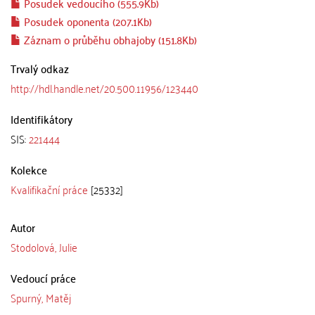
Posudek vedoucího (555.9Kb)
Posudek oponenta (207.1Kb)
Záznam o průběhu obhajoby (151.8Kb)
Trvalý odkaz
http://hdl.handle.net/20.500.11956/123440
Identifikátory
SIS:
221444
Kolekce
Kvalifikační práce
[25332]
Autor
Stodolová, Julie
Vedoucí práce
Spurný, Matěj