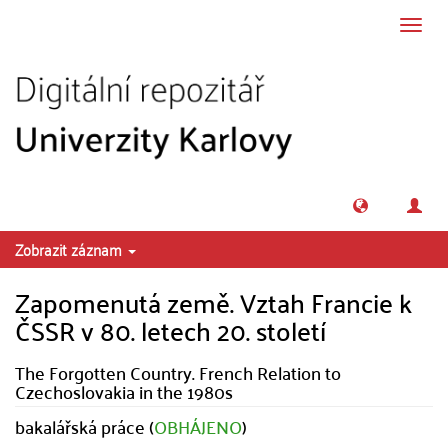
Přeskočit na obsah
Přepn
navig
Zobrazit záznam
Zapomenutá země. Vztah Francie k
ČSSR v 80. letech 20. století
The Forgotten Country. French Relation to
Czechoslovakia in the 1980s
bakalářská práce (
OBHÁJENO
)