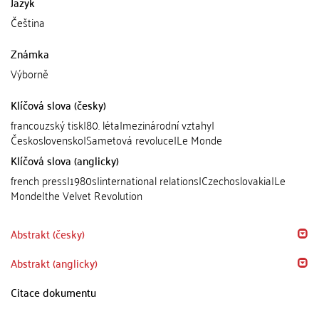
Jazyk
Čeština
Známka
Výborně
Klíčová slova (česky)
francouzský tisk|80. léta|mezinárodní vztahy|
Československo|Sametová revoluce|Le Monde
Klíčová slova (anglicky)
french press|1980s|international relations|Czechoslovakia|Le
Monde|the Velvet Revolution
Abstrakt (česky)
Abstrakt (anglicky)
Citace dokumentu