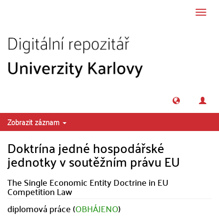
Přeskočit na obsah
Přepn
navig
Zobrazit záznam
Doktrína jedné hospodářské
jednotky v soutěžním právu EU
The Single Economic Entity Doctrine in EU
Competition Law
diplomová práce (
OBHÁJENO
)