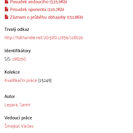
Posudek vedoucího (535.9Kb)
Posudek oponenta (120.7Kb)
Záznam o průběhu obhajoby (151.8Kb)
Trvalý odkaz
http://hdl.handle.net/20.500.11956/118026
Identifikátory
SIS:
198250
Kolekce
Kvalifikační práce
[15249]
Autor
Lepara, Samir
Vedoucí práce
Šmejkal, Václav