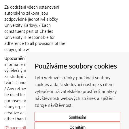
Za dodržení všech ustanovení
autorského zákona jsou
zodpovědné jednotlivé složky
Univerzity Karlovy. / Each
constituent part of Charles
University is responsible for
adherence to all provisions of the
copyright law.
Upozornění / Notice:
Získané
Používáme soubory cookies
informace nemohou být použity k
výdělečným účelům nebo vydávány
za studijní, vědeckou nebo jinou
Tyto webové stránky používají soubory
tvůrčí činnost jiné osoby než autora.
cookies a další sledovací nástroje s cílem
/ Any retrieved information shall not
vylepšení uživatelského prostředí, analýzy
be used for any commercial
návštěvnosti webových stránek a zjištění
purposes or claimed as results of
zdroje návštěvnosti.
studying, scientific or any other
creative activities of any person
Souhlasím
other than the author.
DSpace software
copyright © 2002-
Odmítám