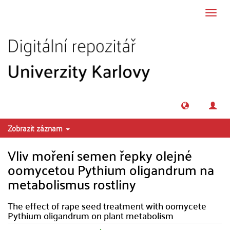
Přeskočit na obsah
Přepn
navig
Zobrazit záznam
Vliv moření semen řepky olejné
oomycetou Pythium oligandrum na
metabolismus rostliny
The effect of rape seed treatment with oomycete
Pythium oligandrum on plant metabolism