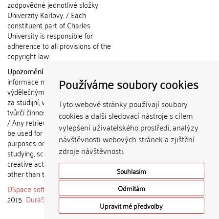
zodpovědné jednotlivé složky
Univerzity Karlovy. / Each
constituent part of Charles
University is responsible for
adherence to all provisions of the
copyright law.
Upozornění / Notice:
Získané
Používáme soubory cookies
informace nemohou být použity k
výdělečným účelům nebo vydávány
za studijní, vědeckou nebo jinou
Tyto webové stránky používají soubory
tvůrčí činnost jiné osoby než autora.
cookies a další sledovací nástroje s cílem
/ Any retrieved information shall not
vylepšení uživatelského prostředí, analýzy
be used for any commercial
návštěvnosti webových stránek a zjištění
purposes or claimed as results of
zdroje návštěvnosti.
studying, scientific or any other
creative activities of any person
Souhlasím
other than the author.
DSpace software
copyright © 2002-
Odmítám
2015
DuraSpace
Upravit mé předvolby