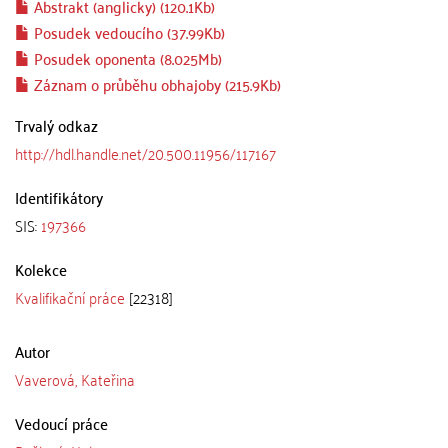
Abstrakt (anglicky) (120.1Kb)
Posudek vedoucího (37.99Kb)
Posudek oponenta (8.025Mb)
Záznam o průběhu obhajoby (215.9Kb)
Trvalý odkaz
http://hdl.handle.net/20.500.11956/117167
Identifikátory
SIS:
197366
Kolekce
Kvalifikační práce
[22318]
Autor
Vaverová, Kateřina
Vedoucí práce