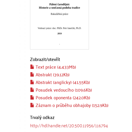
Zobrazit/
otevřít
Text práce (4.433Mb)
Abstrakt (39.12Kb)
Abstrakt (anglicky) (41.55Kb)
Posudek vedoucího (109.6Kb)
Posudek oponenta (242.0Kb)
Záznam o průběhu obhajoby (152.9Kb)
Trvalý odkaz
http://hdl.handle.net/20.500.11956/116794