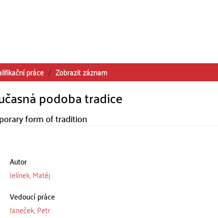
lifikační práce
Zobrazit záznam
současná podoba tradice
orary form of tradition
Autor
Jelínek, Matěj
Vedoucí práce
Janeček, Petr