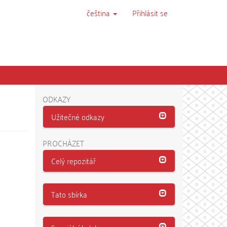
čeština
Přihlásit se
ODKAZY
Užitečné odkazy
PROCHÁZET
Celý repozitář
Tato sbírka