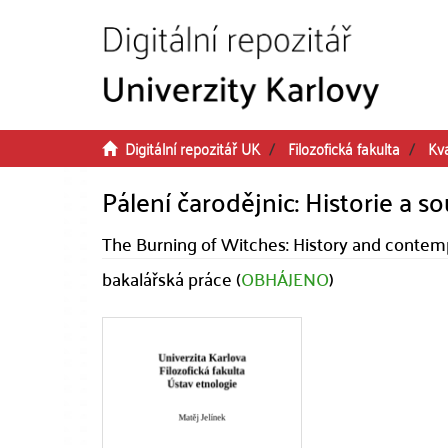
Přeskočit na obsah
Digitální repozitář UK
Filozofická fakulta
Kva
Pálení čarodějnic: Historie a 
The Burning of Witches: History and contemp
bakalářská práce (
OBHÁJENO
)