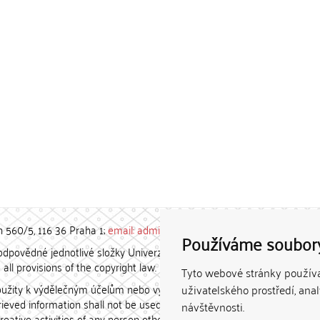
h 560/5, 116 36 Praha 1;
email: admin-repozitar [at] cuni.cz
Používáme soubor
povědné jednotlivé složky Univerzity Karlovy. / Each constituent
all provisions of the copyright law.
Tyto webové stránky používaj
užity k výdělečným účelům nebo vydávány za studijní, vědeckou
uživatelského prostředí, ana
etrieved information shall not be used for any commercial purposes
návštěvnosti.
creative activities of any person other than the author.