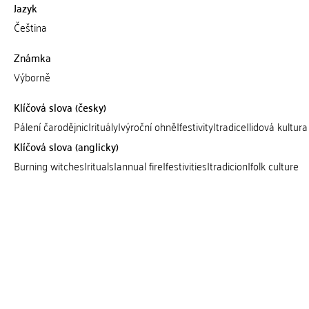
Jazyk
Čeština
Známka
Výborně
Klíčová slova (česky)
Pálení čarodějnic|rituály|výroční ohně|festivity|tradice|lidová kultura
Klíčová slova (anglicky)
Burning witches|rituals|annual fire|festivities|tradicion|folk culture