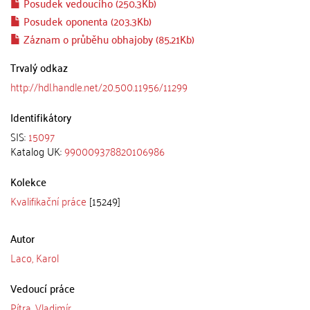
Posudek vedoucího (250.3Kb)
Posudek oponenta (203.3Kb)
Záznam o průběhu obhajoby (85.21Kb)
Trvalý odkaz
http://hdl.handle.net/20.500.11956/11299
Identifikátory
SIS:
15097
Katalog UK:
990009378820106986
Kolekce
Kvalifikační práce
[15249]
Autor
Laco, Karol
Vedoucí práce
Pítra, Vladimír