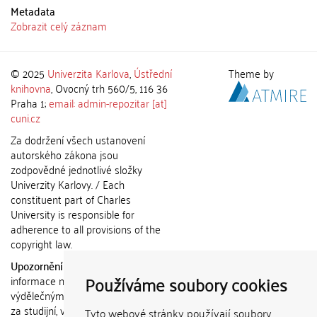
Metadata
Zobrazit celý záznam
© 2025
Univerzita Karlova
,
Ústřední
Theme by
knihovna
, Ovocný trh 560/5, 116 36
Praha 1;
email: admin-repozitar [at]
cuni.cz
Za dodržení všech ustanovení
autorského zákona jsou
zodpovědné jednotlivé složky
Univerzity Karlovy. / Each
constituent part of Charles
University is responsible for
adherence to all provisions of the
copyright law.
Upozornění / Notice:
Získané
Používáme soubory cookies
informace nemohou být použity k
výdělečným účelům nebo vydávány
za studijní, vědeckou nebo jinou
Tyto webové stránky používají soubory