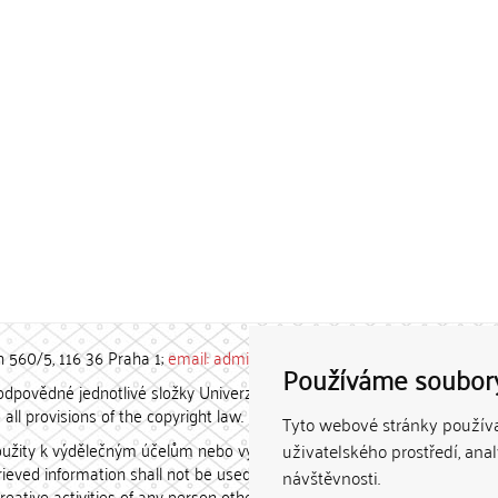
h 560/5, 116 36 Praha 1;
email: admin-repozitar [at] cuni.cz
Používáme soubor
povědné jednotlivé složky Univerzity Karlovy. / Each constituent
all provisions of the copyright law.
Tyto webové stránky používaj
užity k výdělečným účelům nebo vydávány za studijní, vědeckou
uživatelského prostředí, ana
etrieved information shall not be used for any commercial purposes
návštěvnosti.
creative activities of any person other than the author.