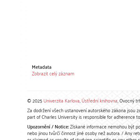
Metadata
Zobrazit celý záznam
© 2025
Univerzita Karlova
,
Ústřední knihovna
, Ovocný tr
Za dodržení všech ustanovení autorského zákona jsou zod
part of Charles University is responsible for adherence to 
Upozornění / Notice:
Získané informace nemohou být po
nebo jinou tvůrčí činnost jiné osoby než autora. / Any r
or claimed as results of studying, scientific or any other 