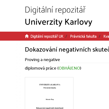
Přeskočit na obsah
Digitální repozitář UK
Právnická fakulta
Kva
Dokazování negativních skute
Proving a negative
diplomová práce (
OBHÁJENO
)