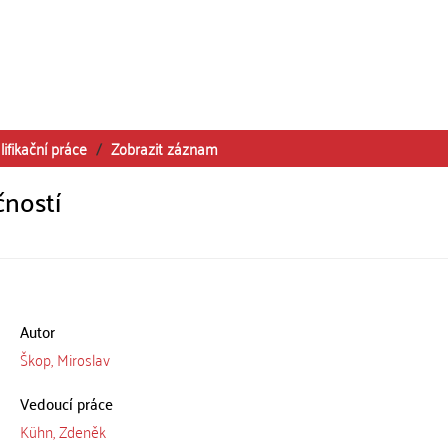
lifikační práce
Zobrazit záznam
čností
Autor
Škop, Miroslav
Vedoucí práce
Kühn, Zdeněk