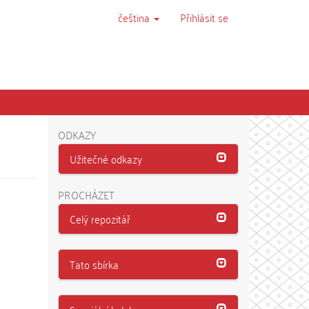
čeština
Přihlásit se
ODKAZY
Užitečné odkazy
PROCHÁZET
Celý repozitář
Tato sbírka