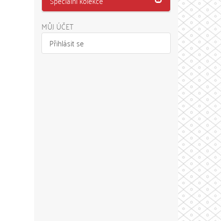
Speciální kolekce
MŮJ ÚČET
Přihlásit se