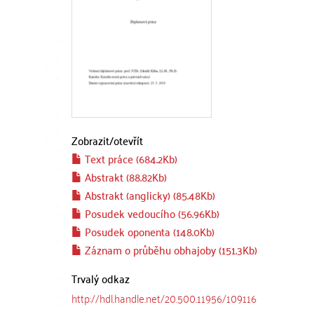
Zobrazit/
otevřít
Text práce (684.2Kb)
Abstrakt (88.82Kb)
Abstrakt (anglicky) (85.48Kb)
Posudek vedoucího (56.96Kb)
Posudek oponenta (148.0Kb)
Záznam o průběhu obhajoby (151.3Kb)
Trvalý odkaz
http://hdl.handle.net/20.500.11956/109116