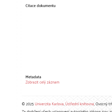
Citace dokumentu
Metadata
Zobrazit celý záznam
© 2025
Univerzita Karlova
,
Ústřední knihovna
, Ovocný tr
Za dodržení všech ustanovení autorského zákona jsou zod