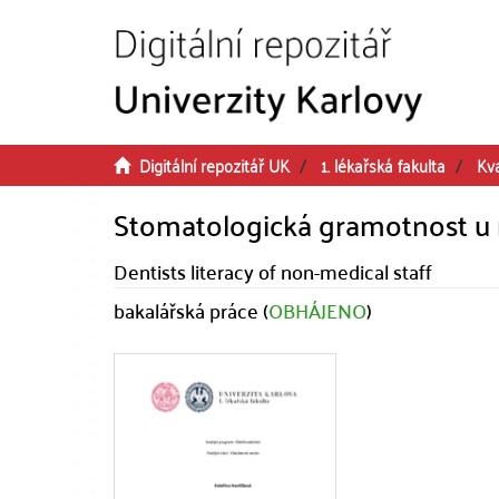
Přeskočit na obsah
Digitální repozitář UK
1. lékařská fakulta
Kva
Stomatologická gramotnost u 
Dentists literacy of non-medical staff
bakalářská práce (
OBHÁJENO
)