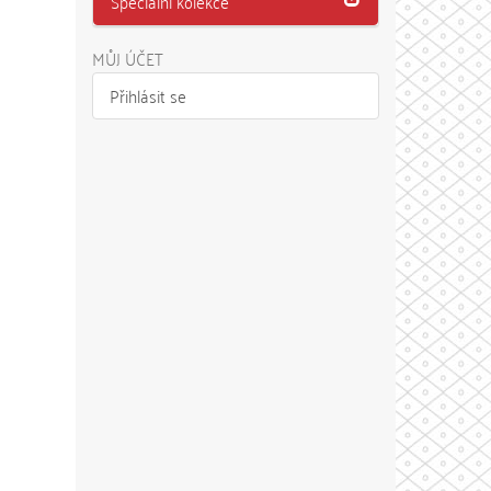
Speciální kolekce
MŮJ ÚČET
Přihlásit se