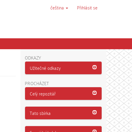
čeština
Přihlásit se
ODKAZY
Užitečné odkazy
PROCHÁZET
Celý repozitář
Tato sbírka