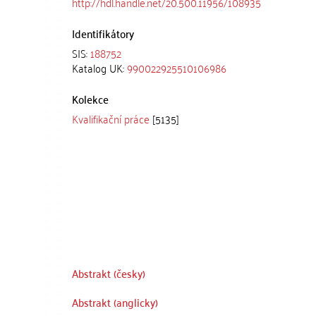
http://hdl.handle.net/20.500.11956/108935
Identifikátory
SIS:
188752
Katalog UK:
990022925510106986
Kolekce
Kvalifikační práce
[5135]
Abstrakt (česky)
Abstrakt (anglicky)