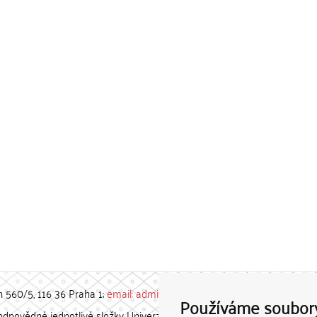
h 560/5, 116 36 Praha 1;
email: admin-repozitar [at] cuni.cz
Používáme soubor
povědné jednotlivé složky Univerzity Karlovy. / Each constituent