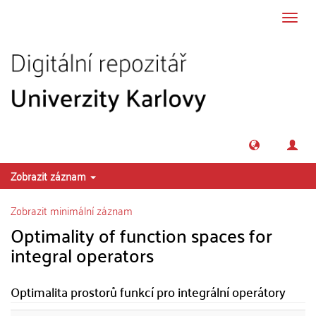
Přeskočit na obsah
Přepn
navig
Zobrazit záznam
Zobrazit minimální záznam
Optimality of function spaces for
integral operators
Optimalita prostorů funkcí pro integrální operátory