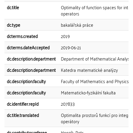
dc.title
Optimality of function spaces for integ
operators
dc.type
bakalářská práce
dcterms.created
2019
dcterms.dateAccepted
2019-06-21
dc.description.department
Department of Mathematical Analysis
dc.description.department
Katedra matematické analýzy
dc.description.faculty
Faculty of Mathematics and Physics
dc.description.faculty
Matematicko-fyzikální fakulta
dc.identifier.repId
207833
dc.title.translated
Optimalita prostorů funkcí pro integrál
operátory
dc.contributor.referee
Honzík, Petr