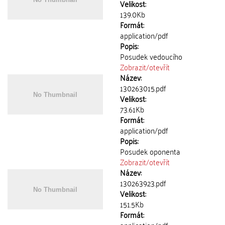
Velikost:
139.0Kb
Formát:
application/pdf
Popis:
Posudek vedoucího
Zobrazit/
otevřít
Název:
130263015.pdf
Velikost:
73.61Kb
Formát:
application/pdf
Popis:
Posudek oponenta
Zobrazit/
otevřít
Název:
130263923.pdf
Velikost:
151.5Kb
Formát: