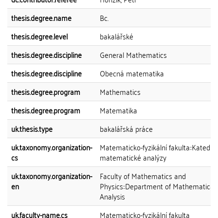
thesis.degree.name
Bc.
thesis.degree.level
bakalářské
thesis.degree.discipline
General Mathematics
thesis.degree.discipline
Obecná matematika
thesis.degree.program
Mathematics
thesis.degree.program
Matematika
uk.thesis.type
bakalářská práce
uk.taxonomy.organization-
Matematicko-fyzikální fakulta::Katedra
cs
matematické analýzy
uk.taxonomy.organization-
Faculty of Mathematics and
en
Physics::Department of Mathematical
Analysis
uk.faculty-name.cs
Matematicko-fyzikální fakulta