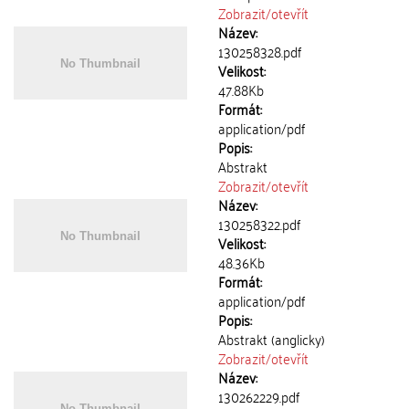
Zobrazit/
otevřít
Název:
130258328.pdf
Velikost:
47.88Kb
Formát:
application/pdf
Popis:
Abstrakt
Zobrazit/
otevřít
Název:
130258322.pdf
Velikost:
48.36Kb
Formát:
application/pdf
Popis:
Abstrakt (anglicky)
Zobrazit/
otevřít
Název:
130262229.pdf