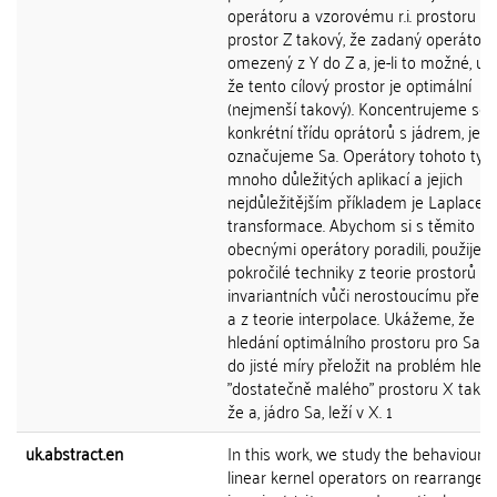
operátoru a vzorovému r.i. prostoru Y naj
prostor Z takový, že zadaný operátor j
omezený z Y do Z a, je-li to možné, uk
že tento cílový prostor je optimální
(nejmenší takový). Koncentrujeme se 
konkrétní třídu oprátorů s jádrem, jež
označujeme Sa. Operátory tohoto typ
mnoho důležitých aplikací a jejich
nejdůležitějším příkladem je Laplaceo
transformace. Abychom si s těmito rel
obecnými operátory poradili, použije
pokročilé techniky z teorie prostorů
invariantních vůči nerostoucímu přero
a z teorie interpolace. Ukážeme, že p
hledání optimálního prostoru pro Sa s
do jisté míry přeložit na problém hled
"dostatečně malého" prostoru X takov
že a, jádro Sa, leží v X. 1
uk.abstract.en
In this work, we study the behaviour o
linear kernel operators on rearrange-