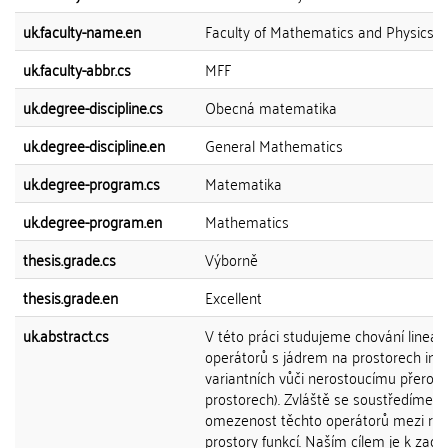
uk.faculty-name.en
Faculty of Mathematics and Physics
uk.faculty-abbr.cs
MFF
uk.degree-discipline.cs
Obecná matematika
uk.degree-discipline.en
General Mathematics
uk.degree-program.cs
Matematika
uk.degree-program.en
Mathematics
thesis.grade.cs
Výborně
thesis.grade.en
Excellent
uk.abstract.cs
V této práci studujeme chování lineár
operátorů s jádrem na prostorech in-
variantních vůči nerostoucímu přerovnán
prostorech). Zvláště se soustředíme n
omezenost těchto operátorů mezi rů
prostory funkcí. Naším cílem je k za