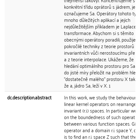
(nejmenší takový). Koncentrujeme se 
konkrétní třídu oprátorů s jádrem, jež
označujeme Sa. Operátory tohoto typ
mnoho důležitých aplikací a jejich
nejdůležitějším příkladem je Laplaceo
transformace. Abychom si s těmito rel
obecnými operátory poradili, použije
pokročilé techniky z teorie prostorů
invariantních vůči nerostoucímu přero
a z teorie interpolace. Ukážeme, že p
hledání optimálního prostoru pro Sa s
do jisté míry přeložit na problém hled
"dostatečně malého" prostoru X takov
že a, jádro Sa, leží v X. 1
dc.description.abstract
In this work, we study the behaviour o
linear kernel operators on rearrange-
invariant (r.i.) spaces. In particular we 
on the boundedness of such operator
between various function spaces. Giv
operator and a domain r.i. space Y, ou
is to find an r.i. space Z such that the