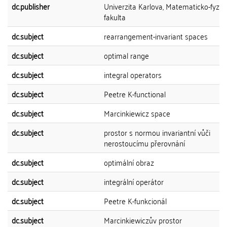
dc.publisher
Univerzita Karlova, Matematicko-fyziká
fakulta
dc.subject
rearrangement-invariant spaces
dc.subject
optimal range
dc.subject
integral operators
dc.subject
Peetre K-functional
dc.subject
Marcinkiewicz space
dc.subject
prostor s normou invariantní vůči
nerostoucímu přerovnání
dc.subject
optimální obraz
dc.subject
integrální operátor
dc.subject
Peetre K-funkcionál
dc.subject
Marcinkiewiczův prostor