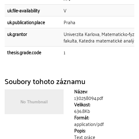
uk.file-availability
V
uk.publication.place
Praha
uk.grantor
Univerzita Karlova, Matematicko-fyziká
fakulta, Katedra matematické analýzy
thesis.grade.code
1
Soubory tohoto záznamu
Název:
130258094.pdf
Velikost:
636.8Kb
Formát:
application/pdf
Popis:
Text práce