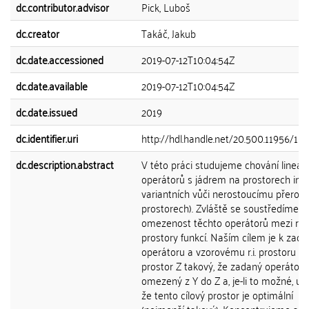
dc.contributor.advisor
Pick, Luboš
dc.creator
Takáč, Jakub
dc.date.accessioned
2019-07-12T10:04:54Z
dc.date.available
2019-07-12T10:04:54Z
dc.date.issued
2019
dc.identifier.uri
http://hdl.handle.net/20.500.11956/10
dc.description.abstract
V této práci studujeme chování lineár
operátorů s jádrem na prostorech in-
variantních vůči nerostoucímu přerovnán
prostorech). Zvláště se soustředíme n
omezenost těchto operátorů mezi rů
prostory funkcí. Naším cílem je k za
operátoru a vzorovému r.i. prostoru Y naj
prostor Z takový, že zadaný operátor j
omezený z Y do Z a, je-li to možné, uk
že tento cílový prostor je optimální