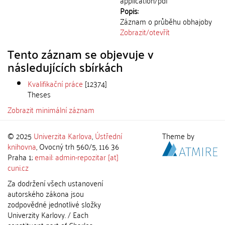
application/pdf
Popis:
Záznam o průběhu obhajoby
Zobrazit/
otevřít
Tento záznam se objevuje v
následujících sbírkách
Kvalifikační práce
[12374]
Theses
Zobrazit minimální záznam
© 2025
Univerzita Karlova
,
Ústřední
Theme by
knihovna
, Ovocný trh 560/5, 116 36
Praha 1;
email: admin-repozitar [at]
cuni.cz
Za dodržení všech ustanovení
autorského zákona jsou
zodpovědné jednotlivé složky
Univerzity Karlovy. / Each