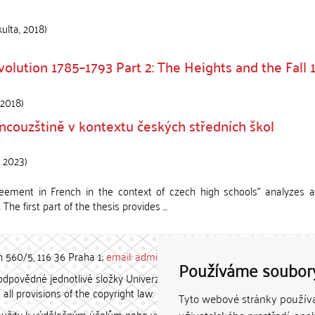
kulta
,
2018
)
volution 1785–1793 Part 2: The Heights and the Fall 
2018
)
ncouzštině v kontextu českých středních škol
,
2023
)
reement in French in the context of czech high schools" analyzes a 
he first part of the thesis provides ...
h 560/5, 116 36 Praha 1;
email: admin-repozitar [at] cuni.cz
Používáme soubor
povědné jednotlivé složky Univerzity Karlovy. / Each constituent
all provisions of the copyright law.
Tyto webové stránky používaj
užity k výdělečným účelům nebo vydávány za studijní, vědeckou