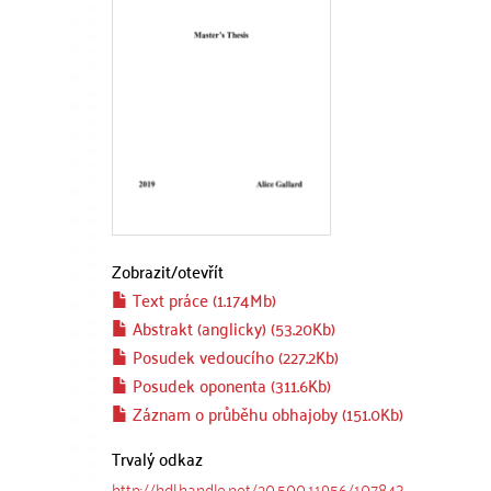
Zobrazit/
otevřít
Text práce (1.174Mb)
Abstrakt (anglicky) (53.20Kb)
Posudek vedoucího (227.2Kb)
Posudek oponenta (311.6Kb)
Záznam o průběhu obhajoby (151.0Kb)
Trvalý odkaz
http://hdl.handle.net/20.500.11956/107843