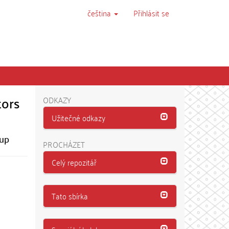
čeština
Přihlásit se
tors
ODKAZY
Užitečné odkazy
tup
PROCHÁZET
Celý repozitář
Tato sbírka