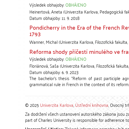
Výsledek obhajoby:
OBHÁJENO
Heinertová, Aneta
(
Univerzita Karlova, Pedagogická fa
Datum obhajoby:
11. 9. 2018
Pondicherry in the Era of the French Re
1793
Wanner, Michal
(
Univerzita Karlova, Filozofická fakulta
,
Reforma shody příčestí minulého ve fra
Výsledek obhajoby:
OBHÁJENO
Floriánová, Saša
(
Univerzita Karlova, Filozofická fakulta
Datum obhajoby:
6. 9. 2023
The bachelor's thesis "Reform of past participle ag
grammatical rule in French in the context of its reform. T
© 2025
Univerzita Karlova
,
Ústřední knihovna
, Ovocný tr
Za dodržení všech ustanovení autorského zákona jsou zod
part of Charles University is responsible for adherence to 
Upozornění / Notice:
Získané informace nemohou být po