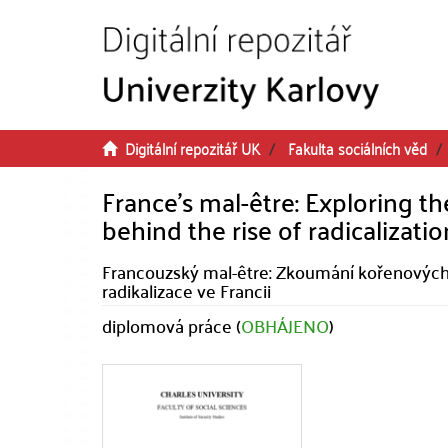
Přeskočit na obsah
Digitální repozitář UK
Fakulta sociálních věd
France's mal-être: Exploring t
behind the rise of radicalizatio
Francouzský mal-être: Zkoumání kořenových p
radikalizace ve Francii
diplomová práce (
OBHÁJENO
)