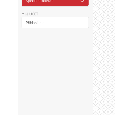
Speciální kolekce
MŮJ ÚČET
Přihlásit se