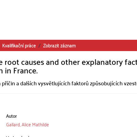
Kvalifikační práce
Zobrazit záznam
he root causes and other explanatory fac
n in France.
říčin a dalších vysvětlujících faktorů způsobujících vzes
Autor
Gallard, Alice Mathilde