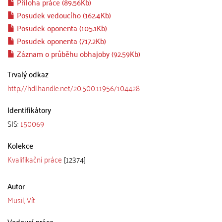
Příloha práce (89.56Kb)
Posudek vedoucího (162.4Kb)
Posudek oponenta (105.1Kb)
Posudek oponenta (717.2Kb)
Záznam o průběhu obhajoby (92.59Kb)
Trvalý odkaz
http://hdl.handle.net/20.500.11956/104428
Identifikátory
SIS:
150069
Kolekce
Kvalifikační práce
[12374]
Autor
Musil, Vít
Vedoucí práce