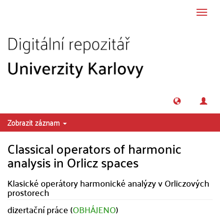
Přeskočit na obsah
Přepn
navig
Zobrazit záznam
Classical operators of harmonic
analysis in Orlicz spaces
Klasické operátory harmonické analýzy v Orliczových
prostorech
dizertační práce (
OBHÁJENO
)