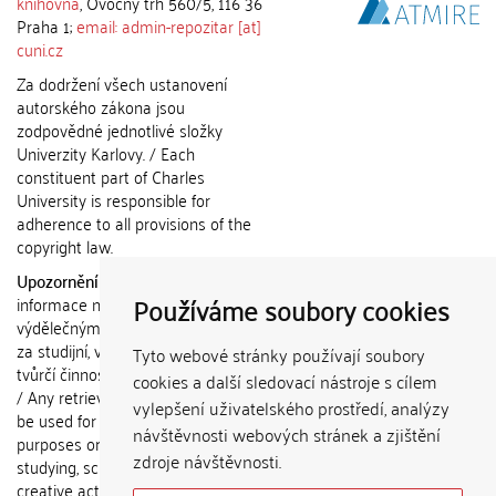
knihovna
, Ovocný trh 560/5, 116 36
Praha 1;
email: admin-repozitar [at]
cuni.cz
Za dodržení všech ustanovení
autorského zákona jsou
zodpovědné jednotlivé složky
Univerzity Karlovy. / Each
constituent part of Charles
University is responsible for
adherence to all provisions of the
copyright law.
Upozornění / Notice:
Získané
Používáme soubory cookies
informace nemohou být použity k
výdělečným účelům nebo vydávány
za studijní, vědeckou nebo jinou
Tyto webové stránky používají soubory
tvůrčí činnost jiné osoby než autora.
cookies a další sledovací nástroje s cílem
/ Any retrieved information shall not
vylepšení uživatelského prostředí, analýzy
be used for any commercial
návštěvnosti webových stránek a zjištění
purposes or claimed as results of
zdroje návštěvnosti.
studying, scientific or any other
creative activities of any person