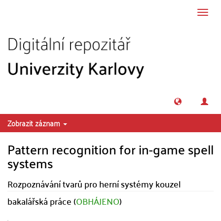
Přeskočit na obsah
Přepn
navig
Zobrazit záznam
Pattern recognition for in-game spell
systems
Rozpoznávání tvarů pro herní systémy kouzel
bakalářská práce (
OBHÁJENO
)