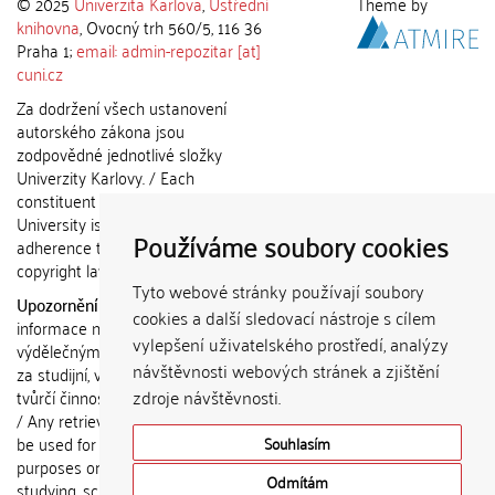
© 2025
Univerzita Karlova
,
Ústřední
Theme by
knihovna
, Ovocný trh 560/5, 116 36
Praha 1;
email: admin-repozitar [at]
cuni.cz
Za dodržení všech ustanovení
autorského zákona jsou
zodpovědné jednotlivé složky
Univerzity Karlovy. / Each
constituent part of Charles
University is responsible for
Používáme soubory cookies
adherence to all provisions of the
copyright law.
Tyto webové stránky používají soubory
Upozornění / Notice:
Získané
cookies a další sledovací nástroje s cílem
informace nemohou být použity k
vylepšení uživatelského prostředí, analýzy
výdělečným účelům nebo vydávány
návštěvnosti webových stránek a zjištění
za studijní, vědeckou nebo jinou
tvůrčí činnost jiné osoby než autora.
zdroje návštěvnosti.
/ Any retrieved information shall not
be used for any commercial
Souhlasím
purposes or claimed as results of
Odmítám
studying, scientific or any other