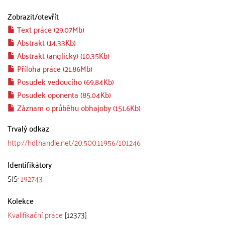
Zobrazit/
otevřít
Text práce (29.07Mb)
Abstrakt (14.33Kb)
Abstrakt (anglicky) (10.35Kb)
Příloha práce (21.86Mb)
Posudek vedoucího (69.84Kb)
Posudek oponenta (85.04Kb)
Záznam o průběhu obhajoby (151.6Kb)
Trvalý odkaz
http://hdl.handle.net/20.500.11956/101246
Identifikátory
SIS:
192743
Kolekce
Kvalifikační práce
[12373]