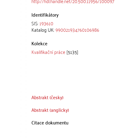
http://hdl.handle.net/20.500.11956/100097
Identifikátory
SIS:
193610
Katalog UK:
990021934760106986
Kolekce
Kvalifikační práce
[5135]
Abstrakt (česky)
Abstrakt (anglicky)
Citace dokumentu