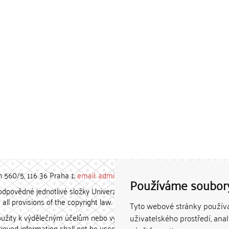
h 560/5, 116 36 Praha 1;
email: admin-repozitar [at] cuni.cz
Používáme soubor
povědné jednotlivé složky Univerzity Karlovy. / Each constituent
all provisions of the copyright law.
Tyto webové stránky používaj
užity k výdělečným účelům nebo vydávány za studijní, vědeckou
uživatelského prostředí, ana
etrieved information shall not be used for any commercial purposes