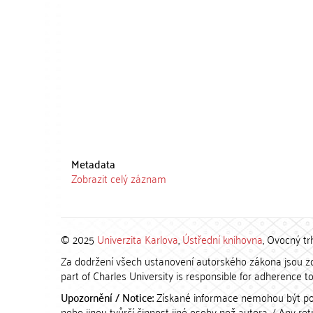
Metadata
Zobrazit celý záznam
© 2025
Univerzita Karlova
,
Ústřední knihovna
, Ovocný tr
Za dodržení všech ustanovení autorského zákona jsou zod
part of Charles University is responsible for adherence to 
Upozornění / Notice:
Získané informace nemohou být po
nebo jinou tvůrčí činnost jiné osoby než autora. / Any r