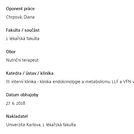
Oponent práce
Chrpová, Diana
Fakulta / součást
1. lékařská fakulta
Obor
Nutriční terapeut
Katedra / ústav / klinika
III. interní klinika - klinika endokrinologie a metabolismu 1.LF a VFN
Datum obhajoby
27. 6. 2018
Nakladatel
Univerzita Karlova, 1. lékařská fakulta