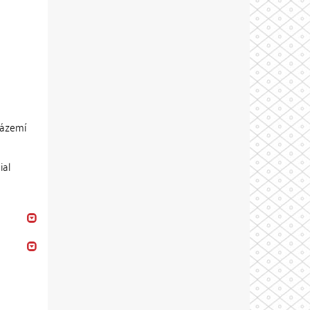
zázemí
ial