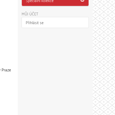
Speciální kolekce
MŮJ ÚČET
Přihlásit se
 v Praze