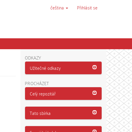
čeština
Přihlásit se
ODKAZY
Užitečné odkazy
PROCHÁZET
Celý repozitář
Tato sbírka