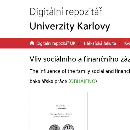
Přeskočit na obsah
Digitální repozitář UK
1. lékařská fakulta
Kva
Vliv sociálního a finančního z
The influence of the family social and financ
bakalářská práce (
OBHÁJENO
)