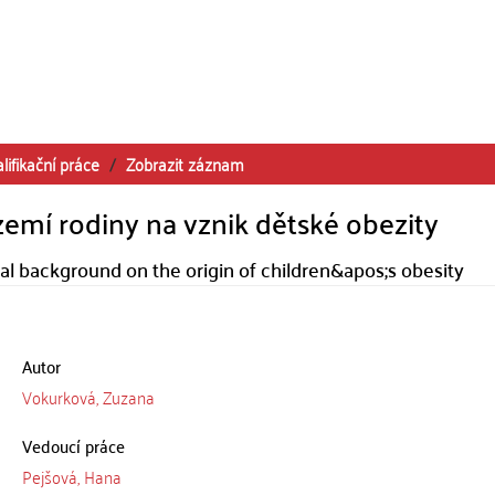
lifikační práce
Zobrazit záznam
ázemí rodiny na vznik dětské obezity
ial background on the origin of children&apos;s obesity
Autor
Vokurková, Zuzana
Vedoucí práce
Pejšová, Hana