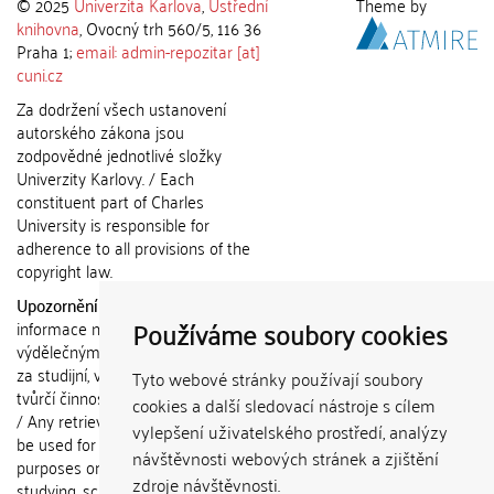
© 2025
Univerzita Karlova
,
Ústřední
Theme by
knihovna
, Ovocný trh 560/5, 116 36
Praha 1;
email: admin-repozitar [at]
cuni.cz
Za dodržení všech ustanovení
autorského zákona jsou
zodpovědné jednotlivé složky
Univerzity Karlovy. / Each
constituent part of Charles
University is responsible for
adherence to all provisions of the
copyright law.
Upozornění / Notice:
Získané
Používáme soubory cookies
informace nemohou být použity k
výdělečným účelům nebo vydávány
za studijní, vědeckou nebo jinou
Tyto webové stránky používají soubory
tvůrčí činnost jiné osoby než autora.
cookies a další sledovací nástroje s cílem
/ Any retrieved information shall not
vylepšení uživatelského prostředí, analýzy
be used for any commercial
návštěvnosti webových stránek a zjištění
purposes or claimed as results of
zdroje návštěvnosti.
studying, scientific or any other