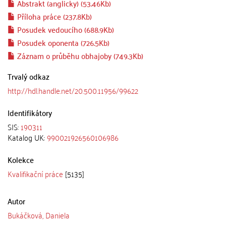
Abstrakt (anglicky) (53.46Kb)
Příloha práce (237.8Kb)
Posudek vedoucího (688.9Kb)
Posudek oponenta (726.5Kb)
Záznam o průběhu obhajoby (749.3Kb)
Trvalý odkaz
http://hdl.handle.net/20.500.11956/99622
Identifikátory
SIS:
190311
Katalog UK:
990021926560106986
Kolekce
Kvalifikační práce
[5135]
Autor
Bukáčková, Daniela