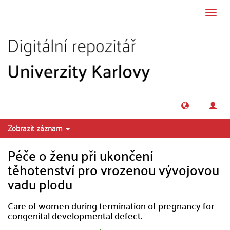
Přeskočit na obsah
Přepn
navig
Zobrazit záznam
Péče o ženu při ukončení
těhotenství pro vrozenou vývojovou
vadu plodu
Care of women during termination of pregnancy for
congenital developmental defect.