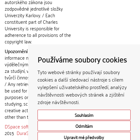
autorského zákona jsou
zodpovědné jednotlivé složky
Univerzity Karlovy. / Each
constituent part of Charles
University is responsible for
adherence to all provisions of the
copyright law.
Upozornění / Notice:
Získané
Používáme soubory cookies
informace nemohou být použity k
výdělečným účelům nebo vydávány
za studijní, vědeckou nebo jinou
Tyto webové stránky používají soubory
tvůrčí činnost jiné osoby než autora.
cookies a další sledovací nástroje s cílem
/ Any retrieved information shall not
vylepšení uživatelského prostředí, analýzy
be used for any commercial
návštěvnosti webových stránek a zjištění
purposes or claimed as results of
zdroje návštěvnosti.
studying, scientific or any other
creative activities of any person
Souhlasím
other than the author.
DSpace software
copyright © 2002-
Odmítám
2015
DuraSpace
Upravit mé předvolby