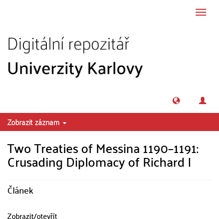
Přeskočit na obsah
Přepn
navig
Zobrazit záznam
Two Treaties of Messina 1190–1191:
Crusading Diplomacy of Richard I
Článek
Zobrazit/
otevřít