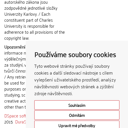
autorského zákona jsou
zodpovědné jednotlivé složky
Univerzity Karlovy. / Each
constituent part of Charles
University is responsible for
adherence to all provisions of the
copyright law.
Upozornění / Notice:
Získané
Používáme soubory cookies
informace nemohou být použity k
výdělečným účelům nebo vydávány
za studijní, vědeckou nebo jinou
Tyto webové stránky používají soubory
tvůrčí činnost jiné osoby než autora.
cookies a další sledovací nástroje s cílem
/ Any retrieved information shall not
vylepšení uživatelského prostředí, analýzy
be used for any commercial
návštěvnosti webových stránek a zjištění
purposes or claimed as results of
zdroje návštěvnosti.
studying, scientific or any other
creative activities of any person
Souhlasím
other than the author.
DSpace software
copyright © 2002-
Odmítám
2015
DuraSpace
Upravit mé předvolby