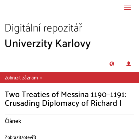
Přeskočit na obsah
Přepn
navig
Zobrazit záznam
Two Treaties of Messina 1190–1191:
Crusading Diplomacy of Richard I
Článek
Zobrazit/
otevřít