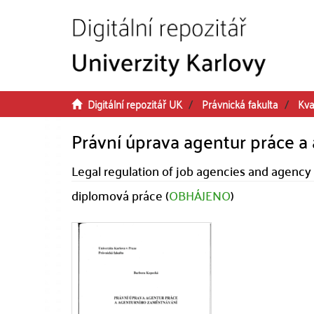
Přeskočit na obsah
Digitální repozitář UK
Právnická fakulta
Kva
Právní úprava agentur práce 
Legal regulation of job agencies and agen
diplomová práce (
OBHÁJENO
)