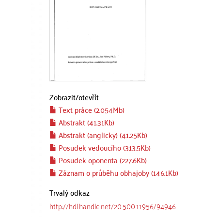
Zobrazit/
otevřít
Text práce (2.054Mb)
Abstrakt (41.31Kb)
Abstrakt (anglicky) (41.25Kb)
Posudek vedoucího (313.5Kb)
Posudek oponenta (227.6Kb)
Záznam o průběhu obhajoby (146.1Kb)
Trvalý odkaz
http://hdl.handle.net/20.500.11956/94946