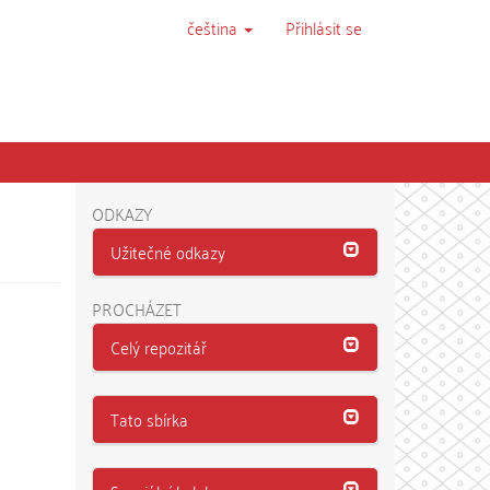
čeština
Přihlásit se
ODKAZY
Užitečné odkazy
PROCHÁZET
Celý repozitář
Tato sbírka