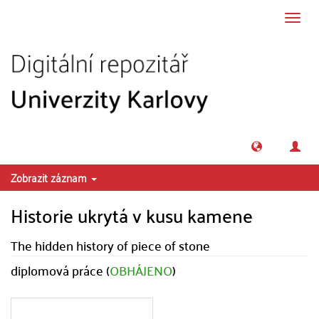
Přeskočit na obsah
Přepn
navig
Zobrazit záznam
Historie ukrytá v kusu kamene
The hidden history of piece of stone
diplomová práce (
OBHÁJENO
)