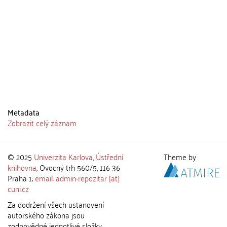
Metadata
Zobrazit celý záznam
© 2025
Univerzita Karlova
,
Ústřední
Theme by
knihovna
, Ovocný trh 560/5, 116 36
Praha 1;
email: admin-repozitar [at]
cuni.cz
Za dodržení všech ustanovení
autorského zákona jsou
zodpovědné jednotlivé složky