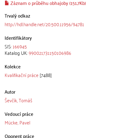
Záznam o průběhu obhajoby (151.7Kb)
Trvalý odkaz
http://hdl.handle.net/20.500.11956/94781
Identifikátory
SIS:
166945
Katalog UK:
990021731150106986
Kolekce
Kvalifikační práce
[7488]
Autor
Ševčík, Tomáš
Vedoucí práce
Mücke, Pavel
Oponent práce