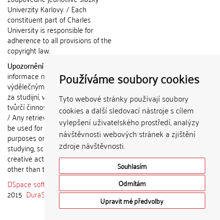
Univerzity Karlovy. / Each
constituent part of Charles
University is responsible for
adherence to all provisions of the
copyright law.
Upozornění / Notice:
Získané
Používáme soubory cookies
informace nemohou být použity k
výdělečným účelům nebo vydávány
za studijní, vědeckou nebo jinou
Tyto webové stránky používají soubory
tvůrčí činnost jiné osoby než autora.
cookies a další sledovací nástroje s cílem
/ Any retrieved information shall not
vylepšení uživatelského prostředí, analýzy
be used for any commercial
návštěvnosti webových stránek a zjištění
purposes or claimed as results of
zdroje návštěvnosti.
studying, scientific or any other
creative activities of any person
Souhlasím
other than the author.
DSpace software
copyright © 2002-
Odmítám
2015
DuraSpace
Upravit mé předvolby