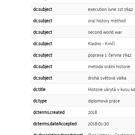
dc.subject
execution June 1st 1942
dc.subject
oral history method
dc.subject
second world war
dc.subject
Kladno - Krnčí
dc.subject
poprava 1. června 1942
dc.subject
metoda orální historie
dc.subject
druhá světová válka
dc.title
Historie ukrytá v kusu 
dc.type
diplomová práce
dcterms.created
2018
dcterms.dateAccepted
2018-01-30
dc.description.department
Oral History - Contempo