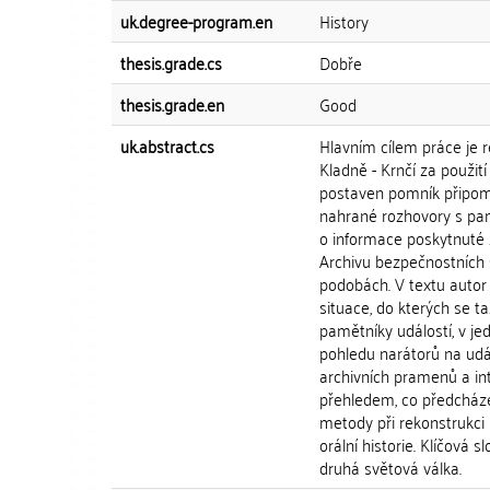
uk.degree-program.en
History
thesis.grade.cs
Dobře
thesis.grade.en
Good
uk.abstract.cs
Hlavním cílem práce je re
Kladně - Krnčí za použit
postaven pomník připomín
nahrané rozhovory s pam
o informace poskytnuté 
Archivu bezpečnostních s
podobách. V textu autor 
situace, do kterých se t
pamětníky událostí, v je
pohledu narátorů na udál
archivních pramenů a in
přehledem, co předcházel
metody při rekonstrukci 
orální historie. Klíčová s
druhá světová válka.