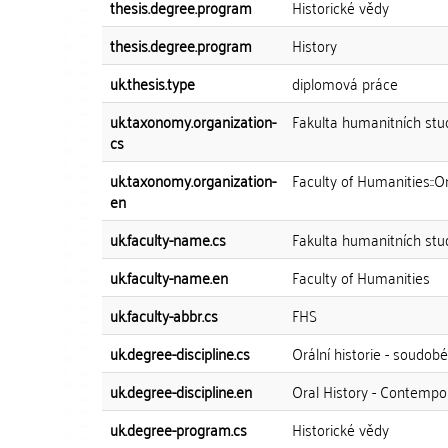
thesis.degree.program
Historické vědy
thesis.degree.program
History
uk.thesis.type
diplomová práce
uk.taxonomy.organization-
Fakulta humanitních studi
cs
uk.taxonomy.organization-
Faculty of Humanities::O
en
uk.faculty-name.cs
Fakulta humanitních stud
uk.faculty-name.en
Faculty of Humanities
uk.faculty-abbr.cs
FHS
uk.degree-discipline.cs
Orální historie - soudobé
uk.degree-discipline.en
Oral History - Contempo
uk.degree-program.cs
Historické vědy