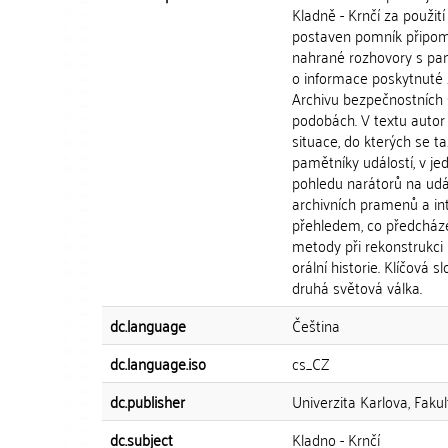
Kladně - Krnčí za použit
postaven pomník připomín
nahrané rozhovory s pam
o informace poskytnuté 
Archivu bezpečnostních s
podobách. V textu autor 
situace, do kterých se t
pamětníky událostí, v je
pohledu narátorů na udál
archivních pramenů a in
přehledem, co předcházel
metody při rekonstrukci 
orální historie. Klíčová s
druhá světová válka.
dc.language
Čeština
dc.language.iso
cs_CZ
dc.publisher
Univerzita Karlova, Faku
dc.subject
Kladno - Krnčí