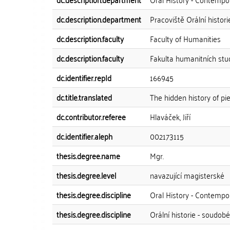
dc.description.department
Pracoviště Orální histor
dc.description.faculty
Faculty of Humanities
dc.description.faculty
Fakulta humanitních stud
dc.identifier.repId
166945
dc.title.translated
The hidden history of pi
dc.contributor.referee
Hlaváček, Jiří
dc.identifier.aleph
002173115
thesis.degree.name
Mgr.
thesis.degree.level
navazující magisterské
thesis.degree.discipline
Oral History - Contempo
thesis.degree.discipline
Orální historie - soudobé