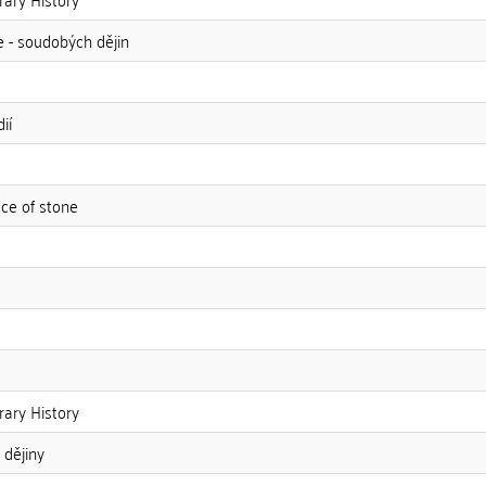
ie - soudobých dějin
ií
ece of stone
rary History
 dějiny