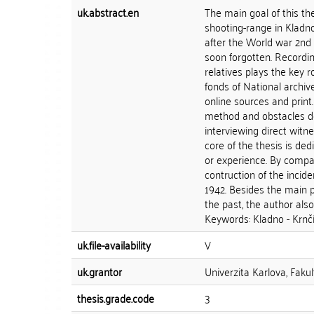
uk.abstract.en
The main goal of this the
shooting-range in Kladno
after the World war 2nd
soon forgotten. Recordin
relatives plays the key r
fonds of National archiv
online sources and print.
method and obstacles der
interviewing direct witn
core of the thesis is de
or experience. By compar
contruction of the inci
1942. Besides the main pr
the past, the author also
Keywords: Kladno - Krnčí,
uk.file-availability
V
uk.grantor
Univerzita Karlova, Fakul
thesis.grade.code
3