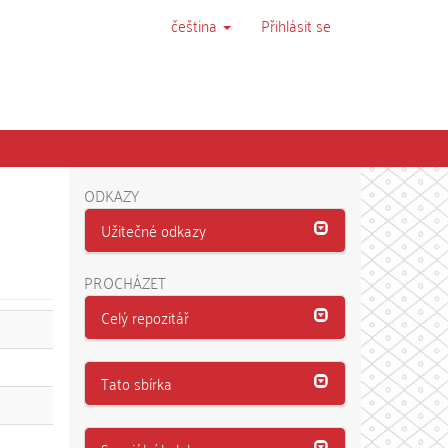
čeština
Přihlásit se
ODKAZY
Užitečné odkazy
PROCHÁZET
Celý repozitář
Tato sbírka