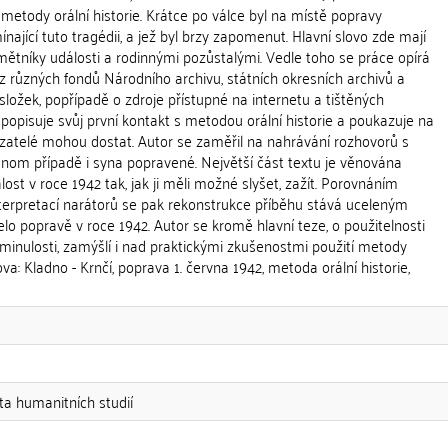
í metody orální historie. Krátce po válce byl na místě popravy
ající tuto tragédii, a jež byl brzy zapomenut. Hlavní slovo zde mají
ětníky události a rodinnými pozůstalými. Vedle toho se práce opírá
z různých fondů Národního archivu, státních okresních archivů a
ložek, popřípadě o zdroje přístupné na internetu a tištěných
popisuje svůj první kontakt s metodou orální historie a poukazuje na
azatelé mohou dostat. Autor se zaměřil na nahrávání rozhovorů s
dnom případě i syna popravené. Největší část textu je věnována
ost v roce 1942 tak, jak ji měli možné slyšet, zažít. Porovnáním
terpretací narátorů se pak rekonstrukce příběhu stává uceleným
o popravě v roce 1942. Autor se kromě hlavní teze, o použitelnosti
minulosti, zamýšlí i nad praktickými zkušenostmi použití metody
lova: Kladno - Krnčí, poprava 1. června 1942, metoda orální historie,
lta humanitních studií