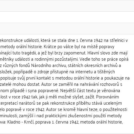
konstrukce události, která se stala dne 1. června 1942 na střelnici v
í metody orální historie. Krátce po válce byl na místě popravy
ající tuto tragédii, a jež byl brzy zapomenut. Hlavní slovo zde mají
ětníky události a rodinnými pozůstalými. Vedle toho se práce opírá
z různých fondů Národního archivu, státních okresních archivů a
ložek, popřípadě o zdroje přístupné na internetu a tištěných
popisuje svůj první kontakt s metodou orální historie a poukazuje na
azatelé mohou dostat. Autor se zaměřil na nahrávání rozhovorů s
dnom případě i syna popravené. Největší část textu je věnována
ost v roce 1942 tak, jak ji měli možné slyšet, zažít. Porovnáním
terpretací narátorů se pak rekonstrukce příběhu stává uceleným
o popravě v roce 1942. Autor se kromě hlavní teze, o použitelnosti
minulosti, zamýšlí i nad praktickými zkušenostmi použití metody
lova: Kladno - Krnčí, poprava 1. června 1942, metoda orální historie,