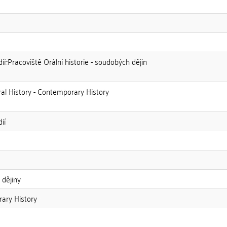
í::Pracoviště Orální historie - soudobých dějin
ral History - Contemporary History
ií
 dějiny
rary History