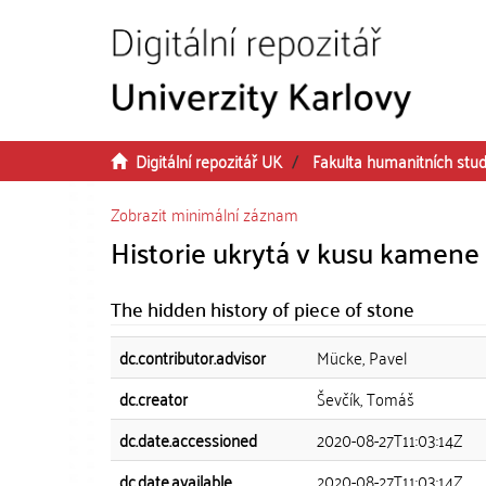
Přeskočit na obsah
Digitální repozitář UK
Fakulta humanitních stud
Zobrazit minimální záznam
Historie ukrytá v kusu kamene
The hidden history of piece of stone
dc.contributor.advisor
Mücke, Pavel
dc.creator
Ševčík, Tomáš
dc.date.accessioned
2020-08-27T11:03:14Z
dc.date.available
2020-08-27T11:03:14Z