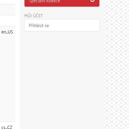
Speciální kolekce
MŮJ ÚČET
Přihlásit se
en_US
cs_CZ