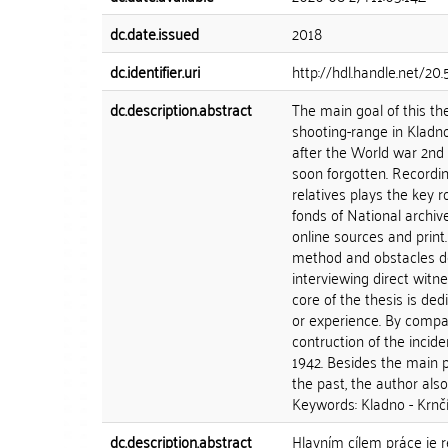
dc.date.issued
2018
dc.identifier.uri
http://hdl.handle.net/20
dc.description.abstract
The main goal of this the
shooting-range in Kladno
after the World war 2nd
soon forgotten. Recordin
relatives plays the key r
fonds of National archiv
online sources and print.
method and obstacles der
interviewing direct witn
core of the thesis is de
or experience. By compar
contruction of the inci
1942. Besides the main pr
the past, the author also
Keywords: Kladno - Krnčí,
dc.description.abstract
Hlavním cílem práce je re