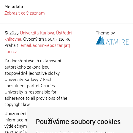
Metadata
Zobrazit celý záznam
© 2025
Univerzita Karlova
,
Ústřední
Theme by
knihovna
, Ovocný trh 560/5, 116 36
Praha 1;
email: admin-repozitar [at]
cuni.cz
Za dodržení všech ustanovení
autorského zákona jsou
zodpovědné jednotlivé složky
Univerzity Karlovy. / Each
constituent part of Charles
University is responsible for
adherence to all provisions of the
copyright law.
Upozornění / Notice:
Získané
Používáme soubory cookies
informace nemohou být použity k
výdělečným účelům nebo vydávány
za studijní, vědeckou nebo jinou