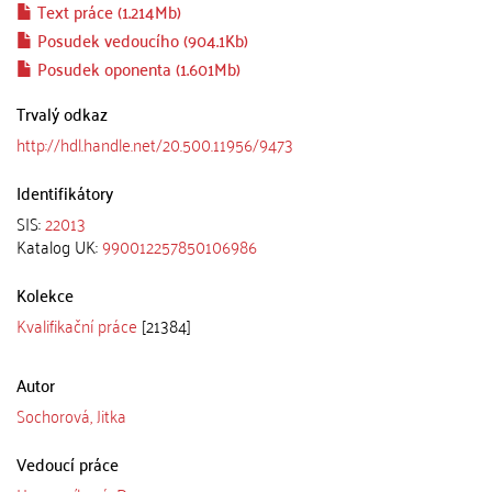
Text práce (1.214Mb)
Posudek vedoucího (904.1Kb)
Posudek oponenta (1.601Mb)
Trvalý odkaz
http://hdl.handle.net/20.500.11956/9473
Identifikátory
SIS:
22013
Katalog UK:
990012257850106986
Kolekce
Kvalifikační práce
[21384]
Autor
Sochorová, Jitka
Vedoucí práce