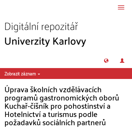
Přeskočit na obsah
Přepn
navig
Zobrazit záznam
Úprava školních vzdělávacích
programů gastronomických oborů
Kuchař-číšník pro pohostinství a
Hotelnictví a turismus podle
požadavků sociálních partnerů