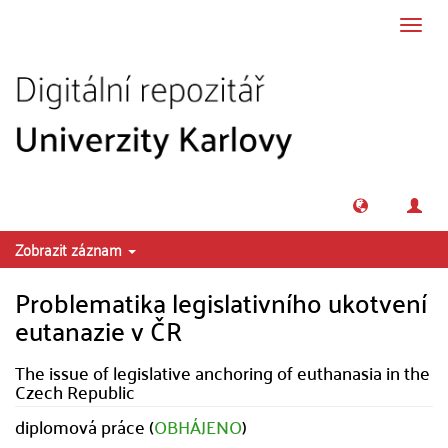
Přeskočit na obsah
Přepn
navig
Zobrazit záznam
Problematika legislativního ukotvení
eutanazie v ČR
The issue of legislative anchoring of euthanasia in the
Czech Republic
diplomová práce (
OBHÁJENO
)