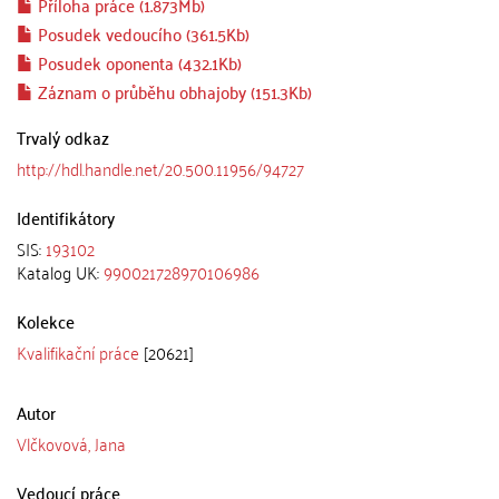
Příloha práce (1.873Mb)
Posudek vedoucího (361.5Kb)
Posudek oponenta (432.1Kb)
Záznam o průběhu obhajoby (151.3Kb)
Trvalý odkaz
http://hdl.handle.net/20.500.11956/94727
Identifikátory
SIS:
193102
Katalog UK:
990021728970106986
Kolekce
Kvalifikační práce
[20621]
Autor
Vlčkovová, Jana
Vedoucí práce