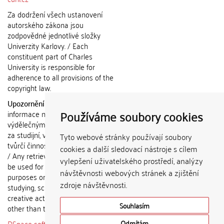
Za dodržení všech ustanovení
autorského zákona jsou
zodpovědné jednotlivé složky
Univerzity Karlovy. / Each
constituent part of Charles
University is responsible for
adherence to all provisions of the
copyright law.
Upozornění / Notice:
Získané
Používáme soubory cookies
informace nemohou být použity k
výdělečným účelům nebo vydávány
za studijní, vědeckou nebo jinou
Tyto webové stránky používají soubory
tvůrčí činnost jiné osoby než autora.
cookies a další sledovací nástroje s cílem
/ Any retrieved information shall not
vylepšení uživatelského prostředí, analýzy
be used for any commercial
návštěvnosti webových stránek a zjištění
purposes or claimed as results of
zdroje návštěvnosti.
studying, scientific or any other
creative activities of any person
Souhlasím
other than the author.
DSpace software
copyright © 2002-
Odmítám