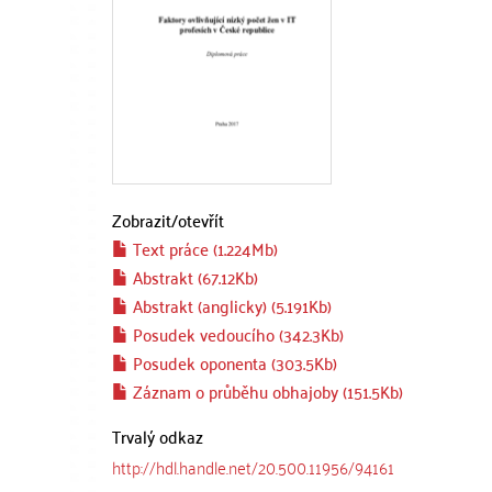
Zobrazit/
otevřít
Text práce (1.224Mb)
Abstrakt (67.12Kb)
Abstrakt (anglicky) (5.191Kb)
Posudek vedoucího (342.3Kb)
Posudek oponenta (303.5Kb)
Záznam o průběhu obhajoby (151.5Kb)
Trvalý odkaz
http://hdl.handle.net/20.500.11956/94161