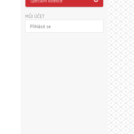
Speciální kolekce
MŮJ ÚČET
Přihlásit se