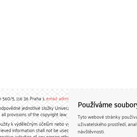
h 560/5, 116 36 Praha 1;
email: admin-repozitar [at] cuni.cz
Používáme soubor
povědné jednotlivé složky Univerzity Karlovy. / Each constituent
all provisions of the copyright law.
Tyto webové stránky používaj
užity k výdělečným účelům nebo vydávány za studijní, vědeckou
uživatelského prostředí, ana
etrieved information shall not be used for any commercial purposes
návštěvnosti.
creative activities of any person other than the author.