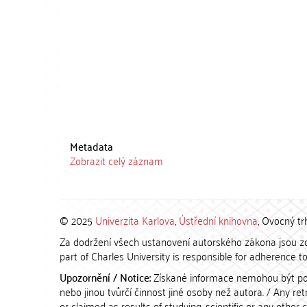
Metadata
Zobrazit celý záznam
© 2025
Univerzita Karlova
,
Ústřední knihovna
, Ovocný tr
Za dodržení všech ustanovení autorského zákona jsou zod
part of Charles University is responsible for adherence to 
Upozornění / Notice:
Získané informace nemohou být po
nebo jinou tvůrčí činnost jiné osoby než autora. / Any r
or claimed as results of studying, scientific or any other 