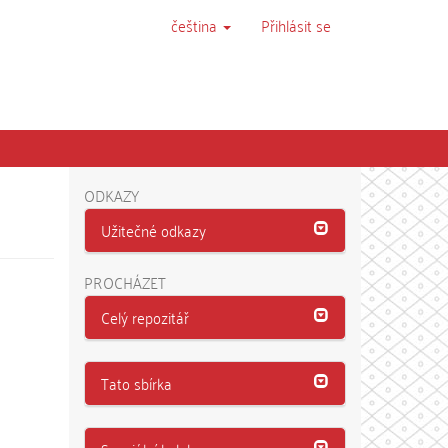
čeština
Přihlásit se
ODKAZY
Užitečné odkazy
PROCHÁZET
Celý repozitář
Tato sbírka