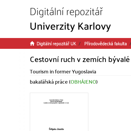
Přeskočit na obsah
Digitální repozitář UK
Přírodovědecká fakulta
Cestovní ruch v zemích bývalé
Tourism in former Yugoslavia
bakalářská práce (
OBHÁJENO
)