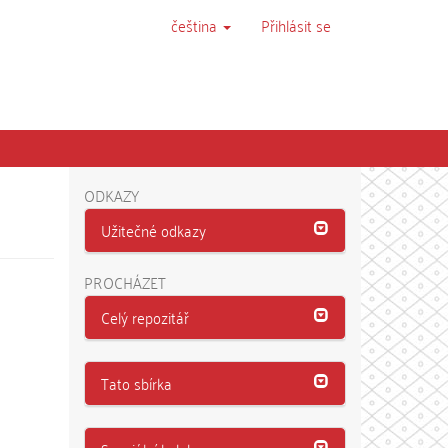
čeština
Přihlásit se
ODKAZY
Užitečné odkazy
PROCHÁZET
Celý repozitář
Tato sbírka