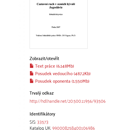
Zobrazit/
otevřít
Text práce (6.148Mb)
Posudek vedoucího (487.2Kb)
Posudek oponenta (1.550Mb)
Trvalý odkaz
http://hdl.handle.net/20.500.11956/93506
Identifikátory
SIS:
33573
Katalog UK:
990008258400106986