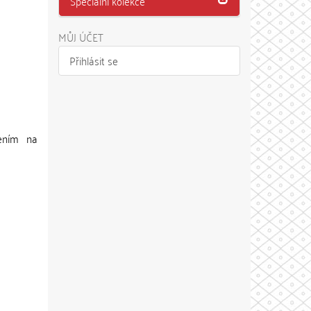
Speciální kolekce
MŮJ ÚČET
Přihlásit se
ením na