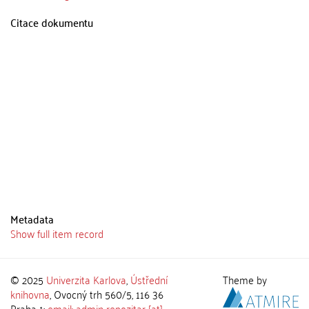
Citace dokumentu
Metadata
Show full item record
© 2025
Univerzita Karlova
,
Ústřední
Theme by
knihovna
, Ovocný trh 560/5, 116 36
Praha 1;
email: admin-repozitar [at]