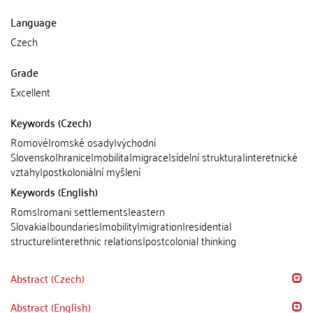
Language
Czech
Grade
Excellent
Keywords (Czech)
Romové|romské osady|východní
Slovensko|hranice|mobilita|migrace|sídelní struktura|interetnické
vztahy|postkoloniální myšlení
Keywords (English)
Roms|romani settlements|eastern
Slovakia|boundaries|mobility|migration|residential
structure|interethnic relations|postcolonial thinking
Abstract (Czech)
Abstract (English)