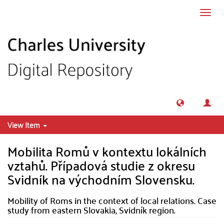
Skip to main content
Toggl
navig
View Item
Mobilita Romů v kontextu lokálních
vztahů. Případová studie z okresu
Svidník na východním Slovensku.
Mobility of Roms in the context of local relations. Case
study from eastern Slovakia, Svidník region.