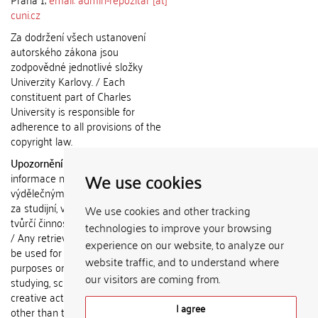
cuni.cz
Za dodržení všech ustanovení
autorského zákona jsou
zodpovědné jednotlivé složky
Univerzity Karlovy. / Each
constituent part of Charles
University is responsible for
adherence to all provisions of the
copyright law.
Upozornění / Notice:
Získané
We use cookies
informace nemohou být použity k
výdělečným účelům nebo vydávány
za studijní, vědeckou nebo jinou
We use cookies and other tracking
tvůrčí činnost jiné osoby než autora.
technologies to improve your browsing
/ Any retrieved information shall not
experience on our website, to analyze our
be used for any commercial
website traffic, and to understand where
purposes or claimed as results of
our visitors are coming from.
studying, scientific or any other
creative activities of any person
I agree
other than the author.