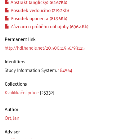
Abstrakt (anglicky) (62.67Kb)
Posudek vedoucího (219.2Kb)
Posudek oponenta (81.96Kb)
Záznam o průběhu obhajoby (696.4Kb)
Permanent link
http://hdl.handle.net/20.500.11956/93125
Identifiers
Study Information System:
184564
Collections
Kvalifikační práce
[25332]
Author
Ort, Jan
Advisor