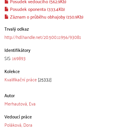
Posudek vedoucího (562.9Kb)
Posudek oponenta (333.4Kb)
Záznam o průběhu obhajoby (150.9Kb)
Trvalý odkaz
http://hdl.handle.net/20.500.11956/93081
Identifikátory
SIS:
169893
Kolekce
Kvalifikační práce
[25332]
Autor
Merhautová, Eva
Vedoucí práce
Poláková, Dora