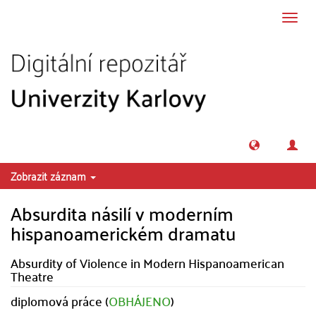
Přeskočit na obsah
Přepn
navig
Zobrazit záznam
Absurdita násilí v moderním
hispanoamerickém dramatu
Absurdity of Violence in Modern Hispanoamerican
Theatre
diplomová práce (
OBHÁJENO
)