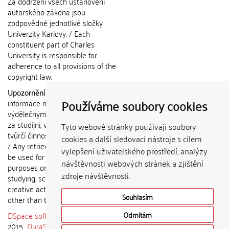
Za dodržení všech ustanovení
autorského zákona jsou
zodpovědné jednotlivé složky
Univerzity Karlovy. / Each
constituent part of Charles
University is responsible for
adherence to all provisions of the
copyright law.
Upozornění / Notice:
Získané
Používáme soubory cookies
informace nemohou být použity k
výdělečným účelům nebo vydávány
za studijní, vědeckou nebo jinou
Tyto webové stránky používají soubory
tvůrčí činnost jiné osoby než autora.
cookies a další sledovací nástroje s cílem
/ Any retrieved information shall not
vylepšení uživatelského prostředí, analýzy
be used for any commercial
návštěvnosti webových stránek a zjištění
purposes or claimed as results of
zdroje návštěvnosti.
studying, scientific or any other
creative activities of any person
Souhlasím
other than the author.
DSpace software
copyright © 2002-
Odmítám
2015
DuraSpace