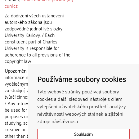
cuni.cz
Za dodržení všech ustanovení
autorského zákona jsou
zodpovědné jednotlivé složky
Univerzity Karlovy. / Each
constituent part of Charles
University is responsible for
adherence to all provisions of the
copyright law.
Upozornění / Notice:
Získané
Používáme soubory cookies
informace nemohou být použity k
výdělečným účelům nebo vydávány
za studijní, vědeckou nebo jinou
Tyto webové stránky používají soubory
tvůrčí činnost jiné osoby než autora.
cookies a další sledovací nástroje s cílem
/ Any retrieved information shall not
vylepšení uživatelského prostředí, analýzy
be used for any commercial
návštěvnosti webových stránek a zjištění
purposes or claimed as results of
zdroje návštěvnosti.
studying, scientific or any other
creative activities of any person
Souhlasím
other than the author.