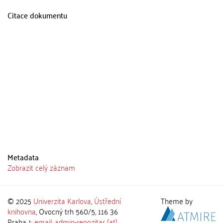
Citace dokumentu
Metadata
Zobrazit celý záznam
© 2025
Univerzita Karlova
,
Ústřední
Theme by
knihovna
, Ovocný trh 560/5, 116 36
Praha 1;
email: admin-repozitar [at]