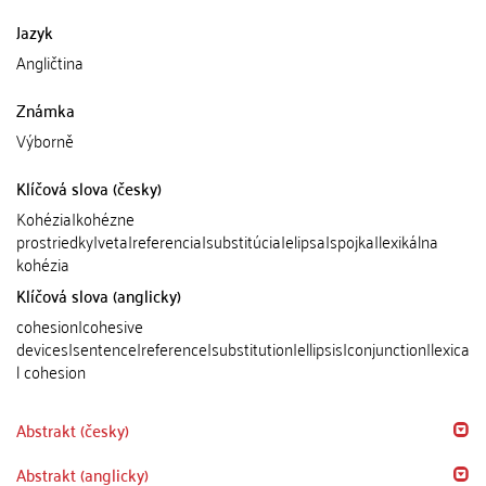
Jazyk
Angličtina
Známka
Výborně
Klíčová slova (česky)
Kohézia|kohézne
prostriedky|veta|referencia|substitúcia|elipsa|spojka|lexikálna
kohézia
Klíčová slova (anglicky)
cohesion|cohesive
devices|sentence|reference|substitution|ellipsis|conjunction|lexica
l cohesion
Abstrakt (česky)
Abstrakt (anglicky)