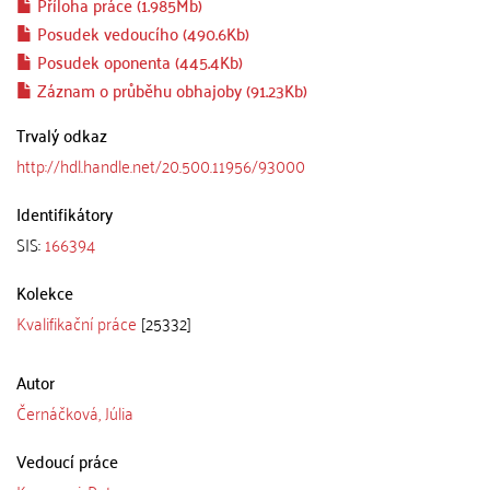
Příloha práce (1.985Mb)
Posudek vedoucího (490.6Kb)
Posudek oponenta (445.4Kb)
Záznam o průběhu obhajoby (91.23Kb)
Trvalý odkaz
http://hdl.handle.net/20.500.11956/93000
Identifikátory
SIS:
166394
Kolekce
Kvalifikační práce
[25332]
Autor
Černáčková, Júlia
Vedoucí práce