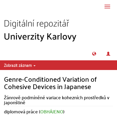
Přeskočit na obsah
Přepn
navig
Zobrazit záznam
Genre-Conditioned Variation of
Cohesive Devices in Japanese
Žánrově podmíněné variace kohezních prostředků v
japonštině
diplomová práce (
OBHÁJENO
)