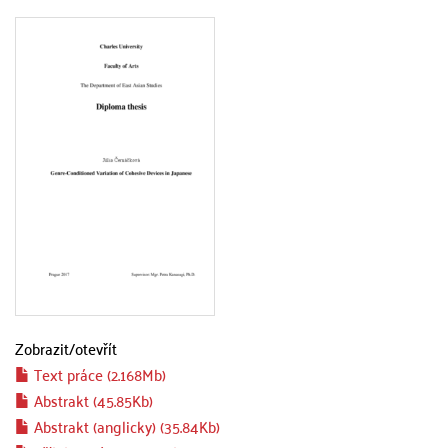
Zobrazit/
otevřít
Text práce (2.168Mb)
Abstrakt (45.85Kb)
Abstrakt (anglicky) (35.84Kb)