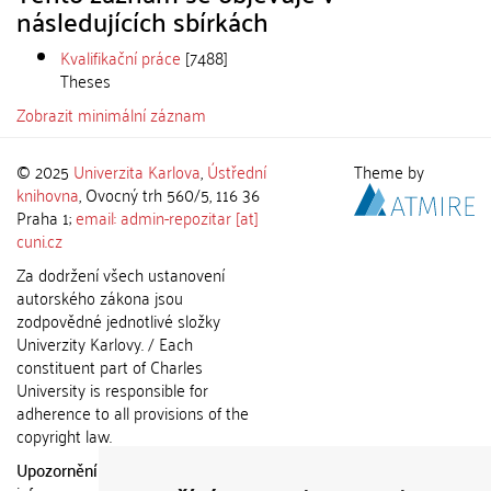
následujících sbírkách
Kvalifikační práce
[7488]
Theses
Zobrazit minimální záznam
© 2025
Univerzita Karlova
,
Ústřední
Theme by
knihovna
, Ovocný trh 560/5, 116 36
Praha 1;
email: admin-repozitar [at]
cuni.cz
Za dodržení všech ustanovení
autorského zákona jsou
zodpovědné jednotlivé složky
Univerzity Karlovy. / Each
constituent part of Charles
University is responsible for
adherence to all provisions of the
copyright law.
Upozornění / Notice:
Získané