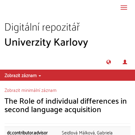
Přeskočit na obsah
Přepn
navig
Zobrazit záznam
Zobrazit minimální záznam
The Role of individual differences in
second language acquisition
dc.contributor.advisor
Seidlová Málková, Gabriela