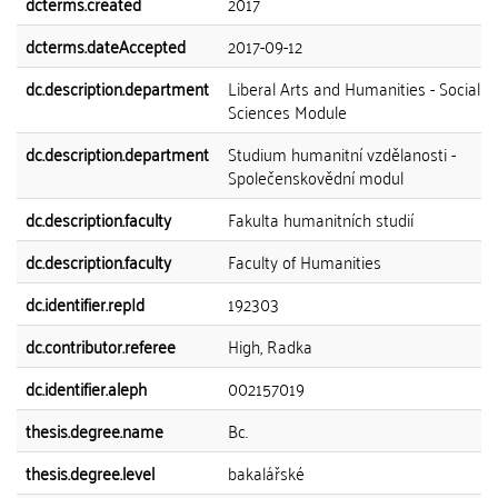
dcterms.created
2017
dcterms.dateAccepted
2017-09-12
dc.description.department
Liberal Arts and Humanities - Social
Sciences Module
dc.description.department
Studium humanitní vzdělanosti -
Společenskovědní modul
dc.description.faculty
Fakulta humanitních studií
dc.description.faculty
Faculty of Humanities
dc.identifier.repId
192303
dc.contributor.referee
High, Radka
dc.identifier.aleph
002157019
thesis.degree.name
Bc.
thesis.degree.level
bakalářské