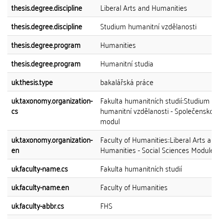
thesis.degree.discipline
Liberal Arts and Humanities
thesis.degree.discipline
Studium humanitní vzdělanosti
thesis.degree.program
Humanities
thesis.degree.program
Humanitní studia
uk.thesis.type
bakalářská práce
uk.taxonomy.organization-
Fakulta humanitních studií::Studium
cs
humanitní vzdělanosti - Společenskov
modul
uk.taxonomy.organization-
Faculty of Humanities::Liberal Arts and
en
Humanities - Social Sciences Module
uk.faculty-name.cs
Fakulta humanitních studií
uk.faculty-name.en
Faculty of Humanities
uk.faculty-abbr.cs
FHS