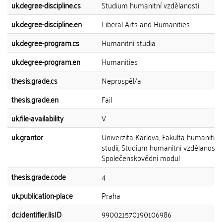
uk.degree-discipline.cs
Studium humanitní vzdělanosti
uk.degree-discipline.en
Liberal Arts and Humanities
uk.degree-program.cs
Humanitní studia
uk.degree-program.en
Humanities
thesis.grade.cs
Neprospěl/a
thesis.grade.en
Fail
uk.file-availability
V
uk.grantor
Univerzita Karlova, Fakulta humanitní
studií, Studium humanitní vzdělanosti 
Společenskovědní modul
thesis.grade.code
4
uk.publication-place
Praha
dc.identifier.lisID
990021570190106986