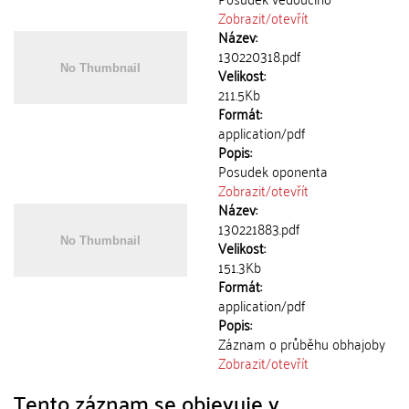
Zobrazit/
otevřít
Název:
130220318.pdf
Velikost:
211.5Kb
Formát:
application/pdf
Popis:
Posudek oponenta
Zobrazit/
otevřít
Název:
130221883.pdf
Velikost:
151.3Kb
Formát:
application/pdf
Popis:
Záznam o průběhu obhajoby
Zobrazit/
otevřít
Tento záznam se objevuje v