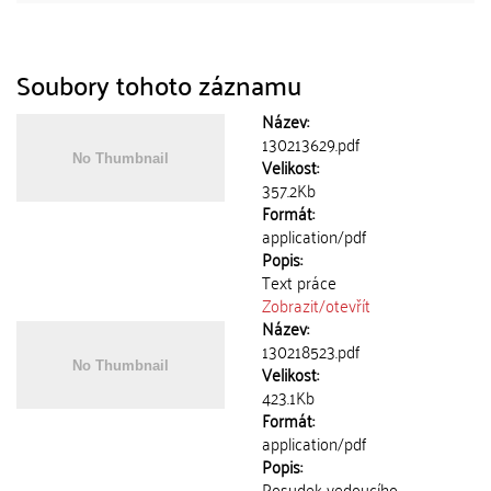
Soubory tohoto záznamu
Název:
130213629.pdf
Velikost:
357.2Kb
Formát:
application/pdf
Popis:
Text práce
Zobrazit/
otevřít
Název:
130218523.pdf
Velikost:
423.1Kb
Formát:
application/pdf
Popis:
Posudek vedoucího