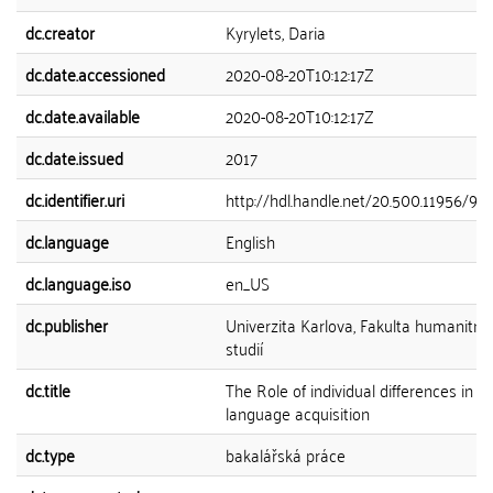
dc.creator
Kyrylets, Daria
dc.date.accessioned
2020-08-20T10:12:17Z
dc.date.available
2020-08-20T10:12:17Z
dc.date.issued
2017
dc.identifier.uri
http://hdl.handle.net/20.500.11956/92
dc.language
English
dc.language.iso
en_US
dc.publisher
Univerzita Karlova, Fakulta humanitní
studií
dc.title
The Role of individual differences in 
language acquisition
dc.type
bakalářská práce