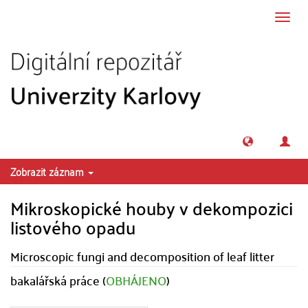
Přeskočit na obsah
Přepn
navig
Zobrazit záznam
Mikroskopické houby v dekompozici
listového opadu
Microscopic fungi and decomposition of leaf litter
bakalářská práce (
OBHÁJENO
)