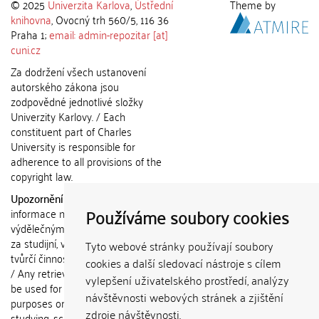
© 2025
Univerzita Karlova
,
Ústřední
Theme by
knihovna
, Ovocný trh 560/5, 116 36
Praha 1;
email: admin-repozitar [at]
cuni.cz
Za dodržení všech ustanovení
autorského zákona jsou
zodpovědné jednotlivé složky
Univerzity Karlovy. / Each
constituent part of Charles
University is responsible for
adherence to all provisions of the
copyright law.
Upozornění / Notice:
Získané
Používáme soubory cookies
informace nemohou být použity k
výdělečným účelům nebo vydávány
za studijní, vědeckou nebo jinou
Tyto webové stránky používají soubory
tvůrčí činnost jiné osoby než autora.
cookies a další sledovací nástroje s cílem
/ Any retrieved information shall not
vylepšení uživatelského prostředí, analýzy
be used for any commercial
návštěvnosti webových stránek a zjištění
purposes or claimed as results of
zdroje návštěvnosti.
studying, scientific or any other