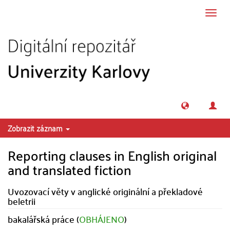
Přeskočit na obsah
Přepn
navig
Zobrazit záznam
Reporting clauses in English original
and translated fiction
Uvozovací věty v anglické originální a překladové
beletrii
bakalářská práce (
OBHÁJENO
)