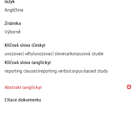
Jazyk
Angličtina
Známka
Výborně
Klíčová slova (česky)
uvozovací věty|uvozovací slovesa|korpusová studie
Klíčová slova (anglicky)
reporting clauses|reporting verbs|corpus-based study
Abstrakt (anglicky)
Citace dokumentu