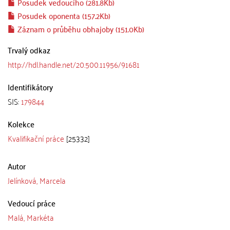
Posudek vedoucího (281.8Kb)
Posudek oponenta (157.2Kb)
Záznam o průběhu obhajoby (151.0Kb)
Trvalý odkaz
http://hdl.handle.net/20.500.11956/91681
Identifikátory
SIS:
179844
Kolekce
Kvalifikační práce
[25332]
Autor
Jelínková, Marcela
Vedoucí práce
Malá, Markéta