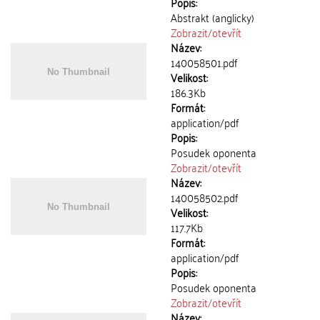
Popis:
Abstrakt (anglicky)
Zobrazit/
otevřít
Název:
140058501.pdf
Velikost:
186.3Kb
Formát:
application/pdf
Popis:
Posudek oponenta
Zobrazit/
otevřít
Název:
140058502.pdf
Velikost:
117.7Kb
Formát:
application/pdf
Popis:
Posudek oponenta
Zobrazit/
otevřít
Název: