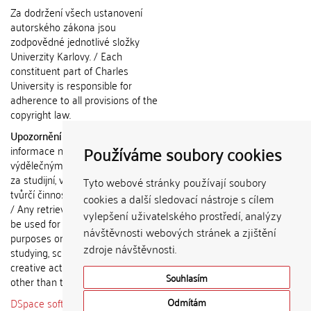
Za dodržení všech ustanovení
autorského zákona jsou
zodpovědné jednotlivé složky
Univerzity Karlovy. / Each
constituent part of Charles
University is responsible for
adherence to all provisions of the
copyright law.
Upozornění / Notice:
Získané
Používáme soubory cookies
informace nemohou být použity k
výdělečným účelům nebo vydávány
za studijní, vědeckou nebo jinou
Tyto webové stránky používají soubory
tvůrčí činnost jiné osoby než autora.
cookies a další sledovací nástroje s cílem
/ Any retrieved information shall not
vylepšení uživatelského prostředí, analýzy
be used for any commercial
návštěvnosti webových stránek a zjištění
purposes or claimed as results of
zdroje návštěvnosti.
studying, scientific or any other
creative activities of any person
Souhlasím
other than the author.
DSpace software
copyright © 2002-
Odmítám