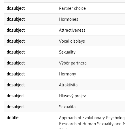
dc.subject
Partner choice
dc.subject
Hormones
dc.subject
Attractiveness
dc.subject
Vocal displays
dc.subject
Sexuality
dc.subject
Výběr partnera
dc.subject
Hormony
dc.subject
Atraktivita
dc.subject
Hlasový projev
dc.subject
Sexualita
dc.title
Approach of Evolutionary Psychology 
Research of Human Sexuality and Ma