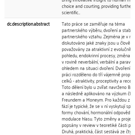
choice and courting, providing further
scientific...
dc.description.abstract
Tato práce se zaměřuje na téma
partnerského výběru, dvoření a stabili
partnerského vztahu. Zejména je v ní
diskutováno jaké znaky jsou u člověka
považovány za atraktivní z evolučního
pohledu, endokrinní procesy, změna c
v rovině neverbální, verbální a paraver
ohledem na situaci dvoření. Dvoření je
práci rozděleno do tří vájemně propo
celků - atraktivity, proceptivity a recept
Toto dělení bylo u zvířat navrženo B
a následně aplikováno na výzkum člo
Freundem a Moneym. Pro každou z tě
fází je typické, že se v ní vyskytují spec
formy chování, hormonální odpovědi 
modulace hlasu. Tyto změny a projevy
popsány v review v teoretiké části prá
Druhá, praktická, část sestává ze čtyř 