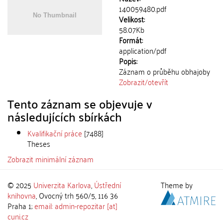
140059480.pdf
Velikost:
58.07Kb
Formát:
application/pdf
Popis:
Záznam o průběhu obhajoby
Zobrazit/
otevřít
Tento záznam se objevuje v
následujících sbírkách
Kvalifikační práce
[7488]
Theses
Zobrazit minimální záznam
© 2025
Univerzita Karlova
,
Ústřední
Theme by
knihovna
, Ovocný trh 560/5, 116 36
Praha 1;
email: admin-repozitar [at]
cuni.cz