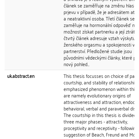
článek se zaměřřuje na změnu hlaso
prjevu v případě, že je adresátem atra
a neatraktivní osoba. Třetí článek se
zaměřuje na hormonální odpověď na
možnost získat partnerku a její ztrátu.
čtvrtý článek adresuje vztah výskytu
ženského orgasmu a spokojenosti v
partnerství. Předložené studie jsou
původními vědeckými články, které při
nový pohled...
uk.abstract.en
This thesis focusses on choice of part
courtship, and stability of relationship.
emphasized phenomenon within this f
are namely evolutionary origins of
attractiveness and attraction, endocri
behavioral, verbal and paraverbal disp
The courtship in this thesis is divided 
three major phases - attractivity,
proceptivity and receptivity - following
suggestion of Beach, Freund and Mon