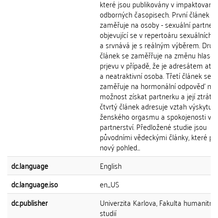
které jsou publikovány v impaktovaný
odborných časopisech. První článek s
zaměřuje na osoby - sexuální partnery
objevující se v repertoáru sexuálních f
a srvnává je s reálným výběrem. Druh
článek se zaměřřuje na změnu hlaso
prjevu v případě, že je adresátem atra
a neatraktivní osoba. Třetí článek se
zaměřuje na hormonální odpověď na
možnost získat partnerku a její ztrátu.
čtvrtý článek adresuje vztah výskytu
ženského orgasmu a spokojenosti v
partnerství. Předložené studie jsou
původními vědeckými články, které při
nový pohled...
dc.language
English
dc.language.iso
en_US
dc.publisher
Univerzita Karlova, Fakulta humanitní
studií