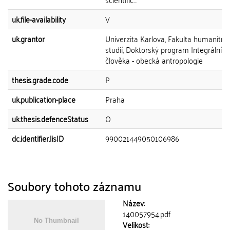
uk.file-availability
V
uk.grantor
Univerzita Karlova, Fakulta humanitní
studií, Doktorský program Integrální 
člověka - obecká antropologie
thesis.grade.code
P
uk.publication-place
Praha
uk.thesis.defenceStatus
O
dc.identifier.lisID
990021449050106986
Soubory tohoto záznamu
Název:
140057954.pdf
Velikost: