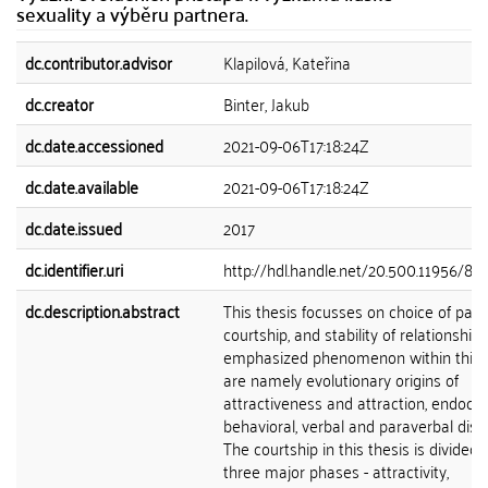
sexuality a výběru partnera.
dc.contributor.advisor
Klapilová, Kateřina
dc.creator
Binter, Jakub
dc.date.accessioned
2021-09-06T17:18:24Z
dc.date.available
2021-09-06T17:18:24Z
dc.date.issued
2017
dc.identifier.uri
http://hdl.handle.net/20.500.11956/86
dc.description.abstract
This thesis focusses on choice of part
courtship, and stability of relationship.
emphasized phenomenon within this f
are namely evolutionary origins of
attractiveness and attraction, endocri
behavioral, verbal and paraverbal disp
The courtship in this thesis is divided 
three major phases - attractivity,