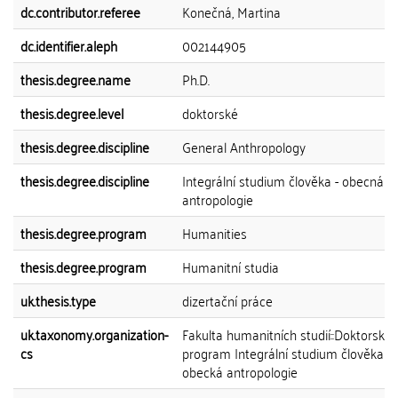
dc.contributor.referee
Konečná, Martina
dc.identifier.aleph
002144905
thesis.degree.name
Ph.D.
thesis.degree.level
doktorské
thesis.degree.discipline
General Anthropology
thesis.degree.discipline
Integrální studium člověka - obecná
antropologie
thesis.degree.program
Humanities
thesis.degree.program
Humanitní studia
uk.thesis.type
dizertační práce
uk.taxonomy.organization-
Fakulta humanitních studií::Doktorský
cs
program Integrální studium člověka -
obecká antropologie