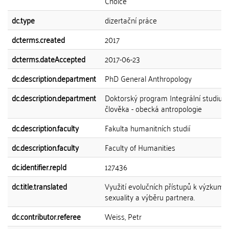
Choice
dc.type
dizertační práce
dcterms.created
2017
dcterms.dateAccepted
2017-06-23
dc.description.department
PhD General Anthropology
dc.description.department
Doktorský program Integrální studium
člověka - obecká antropologie
dc.description.faculty
Fakulta humanitních studií
dc.description.faculty
Faculty of Humanities
dc.identifier.repId
127436
dc.title.translated
Využití evolučních přístupů k výzkumu 
sexuality a výběru partnera.
dc.contributor.referee
Weiss, Petr