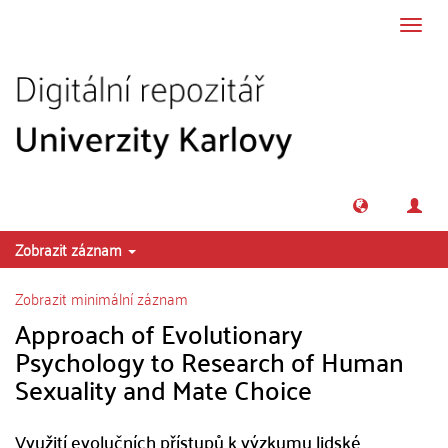
Přeskočit na obsah
Přepn
navig
Zobrazit záznam
Zobrazit minimální záznam
Approach of Evolutionary
Psychology to Research of Human
Sexuality and Mate Choice
Využití evolučních přístupů k výzkumu lidské