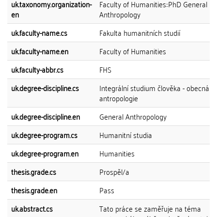
uk.taxonomy.organization-
Faculty of Humanities::PhD General
en
Anthropology
uk.faculty-name.cs
Fakulta humanitních studií
uk.faculty-name.en
Faculty of Humanities
uk.faculty-abbr.cs
FHS
uk.degree-discipline.cs
Integrální studium člověka - obecná
antropologie
uk.degree-discipline.en
General Anthropology
uk.degree-program.cs
Humanitní studia
uk.degree-program.en
Humanities
thesis.grade.cs
Prospěl/a
thesis.grade.en
Pass
uk.abstract.cs
Tato práce se zaměřuje na téma