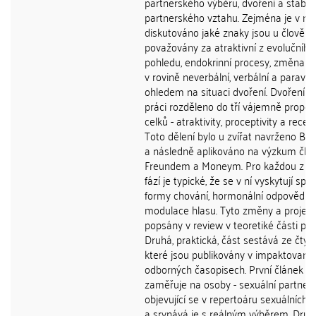
partnerského výběru, dvoření a stabili
partnerského vztahu. Zejména je v ní
diskutováno jaké znaky jsou u člověka
považovány za atraktivní z evolučního
pohledu, endokrinní procesy, změna c
v rovině neverbální, verbální a paraver
ohledem na situaci dvoření. Dvoření je
práci rozděleno do tří vájemně propo
celků - atraktivity, proceptivity a recept
Toto dělení bylo u zvířat navrženo B
a následně aplikováno na výzkum člo
Freundem a Moneym. Pro každou z tě
fází je typické, že se v ní vyskytují spec
formy chování, hormonální odpovědi 
modulace hlasu. Tyto změny a projevy
popsány v review v teoretiké části prá
Druhá, praktická, část sestává ze čtyř 
které jsou publikovány v impaktovaný
odborných časopisech. První článek s
zaměřuje na osoby - sexuální partnery
objevující se v repertoáru sexuálních f
a srvnává je s reálným výběrem. Druh