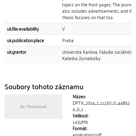
topics on the front pages. The journal
also includes advertisements, and this
thesis focuses on that too.
uk.file-availability
V
uk.publication.place
Praha
uk.grantor
Univerzita Karlova, Fakulta sociálních 
Katedra žurnalistiky
Soubory tohoto záznamu
Název:
DPTX_2014_2_11230_0_44852
6_0_1 ...
Velikost:
1.632Mb
Formát:
application/pdf