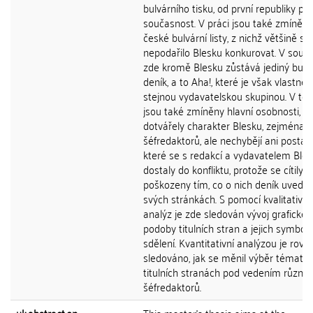
bulvárního tisku, od první republiky po
současnost. V práci jsou také zmíněny
české bulvární listy, z nichž většině se
nepodařilo Blesku konkurovat. V souč
zde kromě Blesku zůstává jediný bulv
deník, a to Aha!, které je však vlastně
stejnou vydavatelskou skupinou. V tét
jsou také zmíněny hlavní osobnosti, kt
dotvářely charakter Blesku, zejména z
šéfredaktorů, ale nechybějí ani postavy
které se s redakcí a vydavatelem Ble
dostaly do konfliktu, protože se cítily b
poškozeny tím, co o nich deník uvedl 
svých stránkách. S pomocí kvalitativní
analýz je zde sledován vývoj grafické
podoby titulních stran a jejich symbol
sdělení. Kvantitativní analýzou je rovn
sledováno, jak se měnil výběr témat n
titulních stranách pod vedením různý
šéfredaktorů.