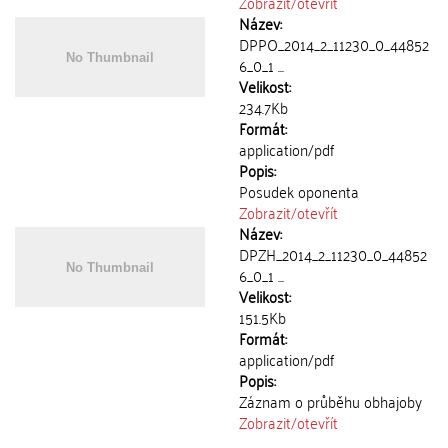
Zobrazit/
otevřít
Název:
DPPO_2014_2_11230_0_44852
6_0_1 ...
Velikost:
234.7Kb
Formát:
application/pdf
Popis:
Posudek oponenta
Zobrazit/
otevřít
Název:
DPZH_2014_2_11230_0_44852
6_0_1 ...
Velikost:
151.5Kb
Formát:
application/pdf
Popis:
Záznam o průběhu obhajoby
Zobrazit/
otevřít