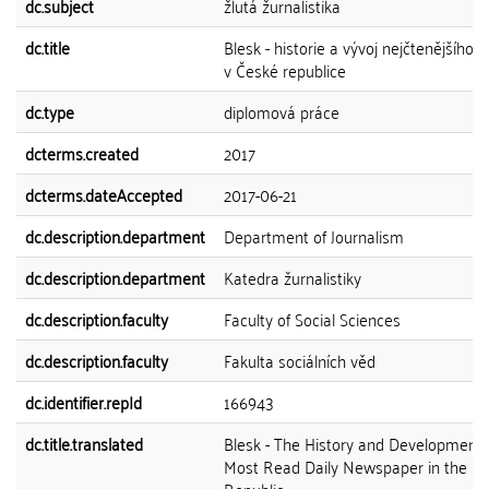
dc.subject
žlutá žurnalistika
dc.title
Blesk - historie a vývoj nejčtenějšího 
v České republice
dc.type
diplomová práce
dcterms.created
2017
dcterms.dateAccepted
2017-06-21
dc.description.department
Department of Journalism
dc.description.department
Katedra žurnalistiky
dc.description.faculty
Faculty of Social Sciences
dc.description.faculty
Fakulta sociálních věd
dc.identifier.repId
166943
dc.title.translated
Blesk - The History and Development 
Most Read Daily Newspaper in the C