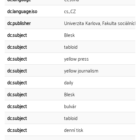
dc.language.iso
cs_CZ
dc.publisher
Univerzita Karlova, Fakulta sociálních 
dc.subject
Blesk
dc.subject
tabloid
dc.subject
yellow press
dc.subject
yellow journalism
dc.subject
daily
dc.subject
Blesk
dc.subject
bulvár
dc.subject
tabloid
dc.subject
denní tisk