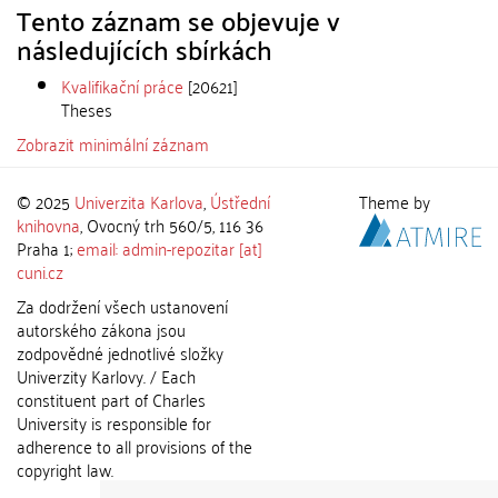
Tento záznam se objevuje v
následujících sbírkách
Kvalifikační práce
[20621]
Theses
Zobrazit minimální záznam
© 2025
Univerzita Karlova
,
Ústřední
Theme by
knihovna
, Ovocný trh 560/5, 116 36
Praha 1;
email: admin-repozitar [at]
cuni.cz
Za dodržení všech ustanovení
autorského zákona jsou
zodpovědné jednotlivé složky
Univerzity Karlovy. / Each
constituent part of Charles
University is responsible for
adherence to all provisions of the
copyright law.