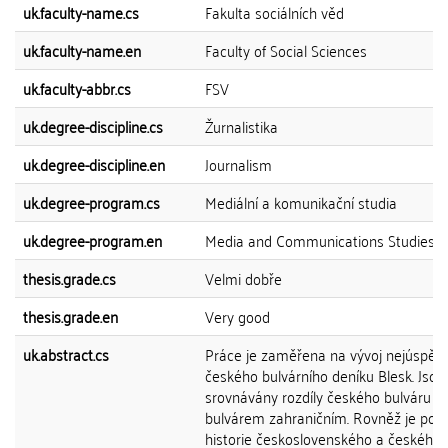
uk.faculty-name.cs
Fakulta sociálních věd
uk.faculty-name.en
Faculty of Social Sciences
uk.faculty-abbr.cs
FSV
uk.degree-discipline.cs
Žurnalistika
uk.degree-discipline.en
Journalism
uk.degree-program.cs
Mediální a komunikační studia
uk.degree-program.en
Media and Communications Studies
thesis.grade.cs
Velmi dobře
thesis.grade.en
Very good
uk.abstract.cs
Práce je zaměřena na vývoj nejúspěšn
českého bulvárního deníku Blesk. Jsou
srovnávány rozdíly českého bulváru s
bulvárem zahraničním. Rovněž je pop
historie československého a českého