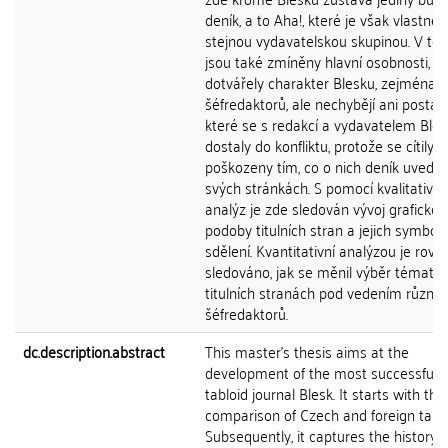
deník, a to Aha!, které je však vlastně
stejnou vydavatelskou skupinou. V tét
jsou také zmíněny hlavní osobnosti, kt
dotvářely charakter Blesku, zejména z
šéfredaktorů, ale nechybějí ani postavy
které se s redakcí a vydavatelem Ble
dostaly do konfliktu, protože se cítily b
poškozeny tím, co o nich deník uvedl 
svých stránkách. S pomocí kvalitativní
analýz je zde sledován vývoj grafické
podoby titulních stran a jejich symbol
sdělení. Kvantitativní analýzou je rovn
sledováno, jak se měnil výběr témat n
titulních stranách pod vedením různý
šéfredaktorů.
dc.description.abstract
This master's thesis aims at the
development of the most successful 
tabloid journal Blesk. It starts with the
comparison of Czech and foreign tablo
Subsequently, it captures the history o