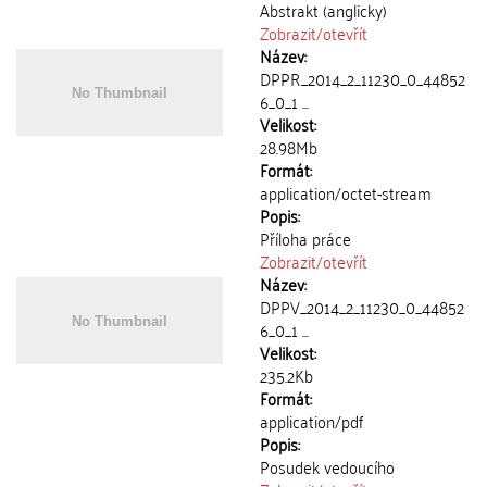
Abstrakt (anglicky)
Zobrazit/
otevřít
Název:
DPPR_2014_2_11230_0_44852
6_0_1 ...
Velikost:
28.98Mb
Formát:
application/octet-stream
Popis:
Příloha práce
Zobrazit/
otevřít
Název:
DPPV_2014_2_11230_0_44852
6_0_1 ...
Velikost:
235.2Kb
Formát:
application/pdf
Popis:
Posudek vedoucího