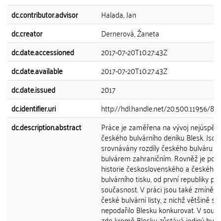
dc.contributor.advisor
Halada, Jan
dc.creator
Dernerová, Žaneta
dc.date.accessioned
2017-07-20T10:27:43Z
dc.date.available
2017-07-20T10:27:43Z
dc.date.issued
2017
dc.identifier.uri
http://hdl.handle.net/20.500.11956/86
dc.description.abstract
Práce je zaměřena na vývoj nejúspěšn
českého bulvárního deníku Blesk. Jsou
srovnávány rozdíly českého bulváru s
bulvárem zahraničním. Rovněž je pop
historie československého a českého
bulvárního tisku, od první republiky po
současnost. V práci jsou také zmíněny
české bulvární listy, z nichž většině se
nepodařilo Blesku konkurovat. V souč
zde kromě Blesku zůstává jediný bulv