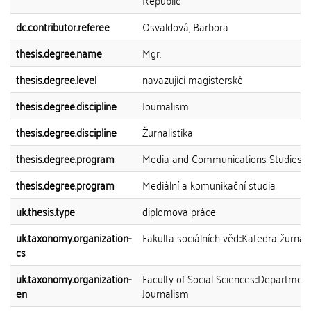
Republic
dc.contributor.referee
Osvaldová, Barbora
thesis.degree.name
Mgr.
thesis.degree.level
navazující magisterské
thesis.degree.discipline
Journalism
thesis.degree.discipline
Žurnalistika
thesis.degree.program
Media and Communications Studies
thesis.degree.program
Mediální a komunikační studia
uk.thesis.type
diplomová práce
uk.taxonomy.organization-
Fakulta sociálních věd::Katedra žurnali
cs
uk.taxonomy.organization-
Faculty of Social Sciences::Department
en
Journalism